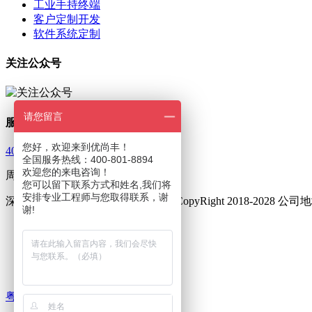
工业手持终端
客户定制开发
软件系统定制
关注公众号
请您留言
服务热线
您好，欢迎来到优尚丰！
400-801-8894
全国服务热线：400-801-8894
欢迎您的来电咨询！
周一至周五 9：00—18：00
您可以留下联系方式和姓名,我们将
安排专业工程师与您取得联系，谢
深圳市优尚丰通讯设备有限公司 © CopyRight 2018-202
谢!
友情链接 :
三防手机
三防对讲手机
集群对讲终端
粤ICP备16002014号