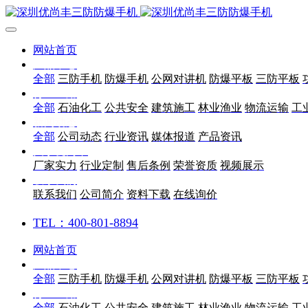
网站首页
产品中心
全部
三防手机
防爆手机
公网对讲机
防爆平板
三防平板
行业应用
全部
石油化工
公共安全
建筑施工
林业渔业
物流运输
工
新闻动态
全部
公司动态
行业资讯
媒体报道
产品资讯
关于优尚丰
厂家实力
行业定制
售后条例
荣誉资质
视频展示
联系我们
联系我们
公司简介
资料下载
在线询价
TEL：400-801-8894
网站首页
产品中心
全部
三防手机
防爆手机
公网对讲机
防爆平板
三防平板
行业应用
全部
石油化工
公共安全
建筑施工
林业渔业
物流运输
工