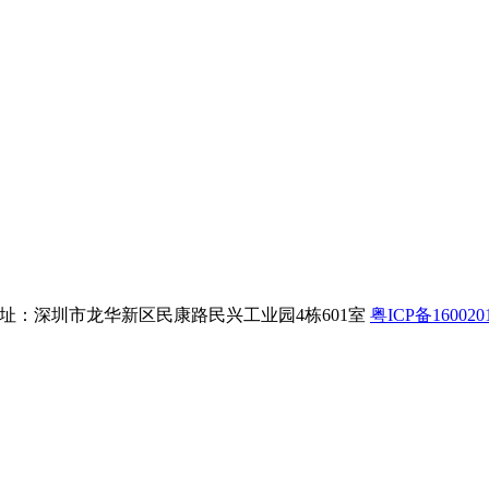
8 公司地址：深圳市龙华新区民康路民兴工业园4栋601室
粤ICP备160020