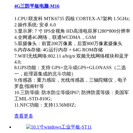
4G三防平板电脑-M16
1.CPU:联发科 MTK6735 四核 CORTEX-A7架构 1.5GHz;
2.操作系统: 安卓 6.0
3.显示屏: 7 寸 IPS全视角 HD高清电容屏1280*800分辨率
4.全网通4G网络，联通WCDMA，GSM
5.双摄像头：前置200万像素，后置800万像素摄像头
6.内存&存储: 4G运行内存 + 64G ROM存储
7.WIFI无线网络:802.11 a/b/g/n 双频无线网络模块和蓝牙
4.0;
8.GPS功能：支持 GPS+北斗或GPS+GLONASS（二选
一，处理器集成的北斗功能）
9.传感器：重力感应，光线传感器，三轴陀螺仪，电子
罗盘/指南针等
10.三防等级: 防水防尘等级IP67; 防摔防震等级：美国军
工MIL-STD-810G;
11.NFC功能：支持13.56MHZ;
查看更多