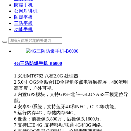
防爆手机
公网对讲机
防爆平板
三防平板
功能手机
4G三防防爆手机-B6000
1.采用MT6762 八核2.0G 处理器
2.5.0寸 OGS全贴合HD全视角多点电容触摸屏，480流明
高亮度，户外可视。
3.内置GPS模块，支持GPS+北斗+GLONASS三模定位导
航。
4.安卓9.0系统，支持蓝牙4.0和NFC，OTG等功能。
5.运行内存4G，存储内存64G。
6.像素：前摄像头800万，后摄像头1600万。
7.支持LTE 4G .支持移动/联通 4G和3G网络。