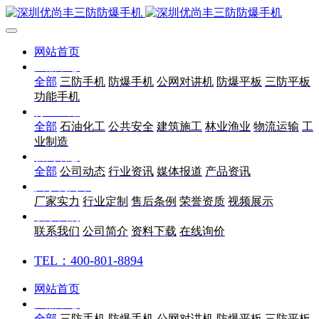
网站首页
产品中心
全部
三防手机
防爆手机
公网对讲机
防爆平板
三防平板
功能手机
行业应用
全部
石油化工
公共安全
建筑施工
林业渔业
物流运输
工
业制造
新闻动态
全部
公司动态
行业资讯
媒体报道
产品资讯
关于优尚丰
厂家实力
行业定制
售后条例
荣誉资质
视频展示
联系我们
联系我们
公司简介
资料下载
在线询价
TEL：400-801-8894
网站首页
产品中心
全部
三防手机
防爆手机
公网对讲机
防爆平板
三防平板