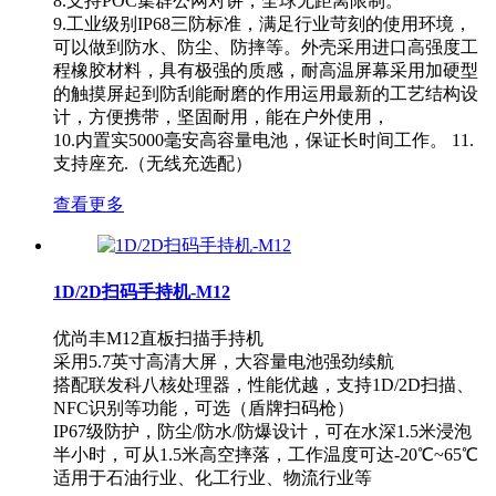
8.支持POC集群公网对讲，全球无距离限制。
9.工业级别IP68三防标准，满足行业苛刻的使用环境，
可以做到防水、防尘、防摔等。外壳采用进口高强度工
程橡胶材料，具有极强的质感，耐高温屏幕采用加硬型
的触摸屏起到防刮能耐磨的作用运用最新的工艺结构设
计，方便携带，坚固耐用，能在户外使用，
10.内置实5000毫安高容量电池，保证长时间工作。 11.
支持座充.（无线充选配）
查看更多
1D/2D扫码手持机-M12
优尚丰M12直板扫描手持机
采用5.7英寸高清大屏，大容量电池强劲续航
搭配联发科八核处理器，性能优越，支持1D/2D扫描、
NFC识别等功能，可选（盾牌扫码枪）
IP67级防护，防尘/防水/防爆设计，可在水深1.5米浸泡
半小时，可从1.5米高空摔落，工作温度可达-20℃~65℃
适用于石油行业、化工行业、物流行业等