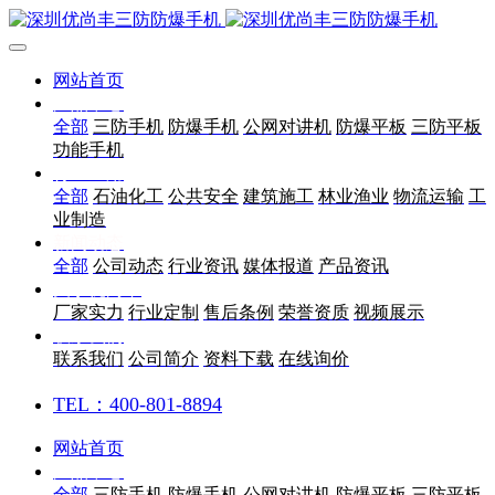
网站首页
产品中心
全部
三防手机
防爆手机
公网对讲机
防爆平板
三防平板
功能手机
行业应用
全部
石油化工
公共安全
建筑施工
林业渔业
物流运输
工
业制造
新闻动态
全部
公司动态
行业资讯
媒体报道
产品资讯
关于优尚丰
厂家实力
行业定制
售后条例
荣誉资质
视频展示
联系我们
联系我们
公司简介
资料下载
在线询价
TEL：400-801-8894
网站首页
产品中心
全部
三防手机
防爆手机
公网对讲机
防爆平板
三防平板