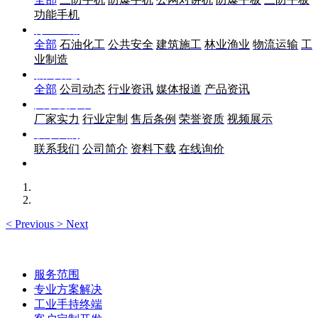
功能手机
行业应用
全部
石油化工
公共安全
建筑施工
林业渔业
物流运输
工
业制造
新闻动态
全部
公司动态
行业资讯
媒体报道
产品资讯
关于优尚丰
厂家实力
行业定制
售后条例
荣誉资质
视频展示
联系我们
联系我们
公司简介
资料下载
在线询价
<
Previous
>
Next
服务范围
专业方案解决
工业手持终端