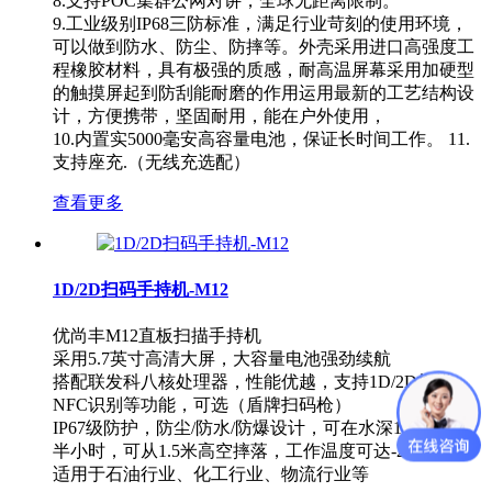
8.支持POC集群公网对讲，全球无距离限制。
9.工业级别IP68三防标准，满足行业苛刻的使用环境，
可以做到防水、防尘、防摔等。外壳采用进口高强度工
程橡胶材料，具有极强的质感，耐高温屏幕采用加硬型
的触摸屏起到防刮能耐磨的作用运用最新的工艺结构设
计，方便携带，坚固耐用，能在户外使用，
10.内置实5000毫安高容量电池，保证长时间工作。 11.
支持座充.（无线充选配）
查看更多
1D/2D扫码手持机-M12
优尚丰M12直板扫描手持机
采用5.7英寸高清大屏，大容量电池强劲续航
搭配联发科八核处理器，性能优越，支持1D/2D扫描、
NFC识别等功能，可选（盾牌扫码枪）
IP67级防护，防尘/防水/防爆设计，可在水深1.5米浸泡
半小时，可从1.5米高空摔落，工作温度可达-20℃~65℃
适用于石油行业、化工行业、物流行业等