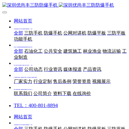
网站首页
产品中心
全部
三防手机
防爆手机
公网对讲机
防爆平板
三防平板
功能手机
行业应用
全部
石油化工
公共安全
建筑施工
林业渔业
物流运输
工
业制造
新闻动态
全部
公司动态
行业资讯
媒体报道
产品资讯
关于优尚丰
厂家实力
行业定制
售后条例
荣誉资质
视频展示
联系我们
联系我们
公司简介
资料下载
在线询价
TEL：400-801-8894
网站首页
产品中心
全部
三防手机
防爆手机
公网对讲机
防爆平板
三防平板