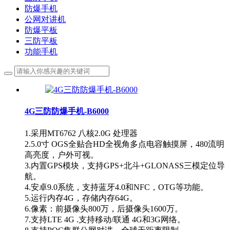
防爆手机
公网对讲机
防爆平板
三防平板
功能手机
4G三防防爆手机-B6000
1.采用MT6762 八核2.0G 处理器
2.5.0寸 OGS全贴合HD全视角多点电容触摸屏，480流明
高亮度，户外可视。
3.内置GPS模块，支持GPS+北斗+GLONASS三模定位导
航。
4.安卓9.0系统，支持蓝牙4.0和NFC，OTG等功能。
5.运行内存4G，存储内存64G。
6.像素：前摄像头800万，后摄像头1600万。
7.支持LTE 4G .支持移动/联通 4G和3G网络。