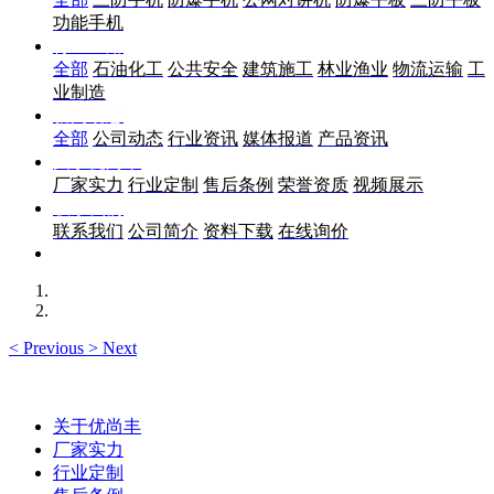
功能手机
行业应用
全部
石油化工
公共安全
建筑施工
林业渔业
物流运输
工
业制造
新闻动态
全部
公司动态
行业资讯
媒体报道
产品资讯
关于优尚丰
厂家实力
行业定制
售后条例
荣誉资质
视频展示
联系我们
联系我们
公司简介
资料下载
在线询价
<
Previous
>
Next
关于优尚丰
厂家实力
行业定制