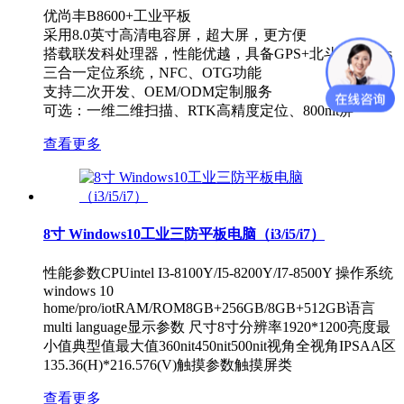
优尚丰B8600+工业平板
采用8.0英寸高清电容屏，超大屏，更方便
搭载联发科处理器，性能优越，具备GPS+北斗+Glonass
三合一定位系统，NFC、OTG功能
支持二次开发、OEM/ODM定制服务
可选：一维二维扫描、RTK高精度定位、800nit屏
查看更多
8寸 Windows10工业三防平板电脑（i3/i5/i7）
性能参数CPUintel I3-8100Y/I5-8200Y/I7-8500Y 操作系统
windows 10
home/pro/iotRAM/ROM8GB+256GB/8GB+512GB语言
multi language显示参数 尺寸8寸分辨率1920*1200亮度最
小值典型值最大值360nit450nit500nit视角全视角IPSAA区
135.36(H)*216.576(V)触摸参数触摸屏类
查看更多