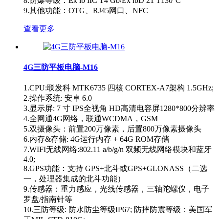
8.防爆等级：Ex ib IIC T4 Gb/Ex ibD 21 T130°C
9.其他功能：OTG、RJ45网口、NFC
查看更多
4G三防平板电脑-M16
1.CPU:联发科 MTK6735 四核 CORTEX-A7架构 1.5GHz;
2.操作系统: 安卓 6.0
3.显示屏: 7 寸 IPS全视角 HD高清电容屏1280*800分辨率
4.全网通4G网络，联通WCDMA，GSM
5.双摄像头：前置200万像素，后置800万像素摄像头
6.内存&存储: 4G运行内存 + 64G ROM存储
7.WIFI无线网络:802.11 a/b/g/n 双频无线网络模块和蓝牙
4.0;
8.GPS功能：支持 GPS+北斗或GPS+GLONASS（二选
一，处理器集成的北斗功能）
9.传感器：重力感应，光线传感器，三轴陀螺仪，电子
罗盘/指南针等
10.三防等级: 防水防尘等级IP67; 防摔防震等级：美国军