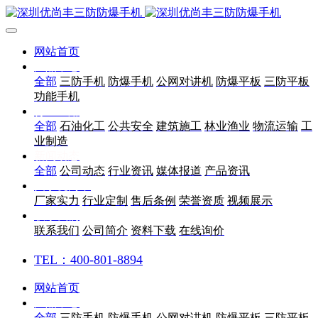
网站首页
产品中心
全部
三防手机
防爆手机
公网对讲机
防爆平板
三防平板
功能手机
行业应用
全部
石油化工
公共安全
建筑施工
林业渔业
物流运输
工
业制造
新闻动态
全部
公司动态
行业资讯
媒体报道
产品资讯
关于优尚丰
厂家实力
行业定制
售后条例
荣誉资质
视频展示
联系我们
联系我们
公司简介
资料下载
在线询价
TEL：400-801-8894
网站首页
产品中心
全部
三防手机
防爆手机
公网对讲机
防爆平板
三防平板