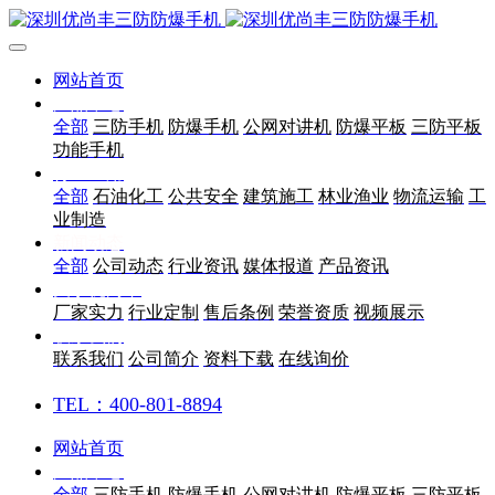
网站首页
产品中心
全部
三防手机
防爆手机
公网对讲机
防爆平板
三防平板
功能手机
行业应用
全部
石油化工
公共安全
建筑施工
林业渔业
物流运输
工
业制造
新闻动态
全部
公司动态
行业资讯
媒体报道
产品资讯
关于优尚丰
厂家实力
行业定制
售后条例
荣誉资质
视频展示
联系我们
联系我们
公司简介
资料下载
在线询价
TEL：400-801-8894
网站首页
产品中心
全部
三防手机
防爆手机
公网对讲机
防爆平板
三防平板