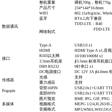
整机重量
裸机700g，整机770g
产品尺寸
234*144*16.8mm
WIFI
802.11a/b/g/n/ac, Wire
蓝牙
BT4.2,向下兼容
TDD-LTE：B40
数据通讯
FDD-LTE：B1/B2
网络制式
WCDMA：B1
GSM：B2/
Type-A
USB3.0 x1
HDMI
HDMI Type A x1,
RJ45以太网
10/100/1000M x1
接口
3.5mm耳机座
∮3.5mm 标准耳机接口
DB9 RS232
9针串口 x1
DC电源接口
DC 12V 3A ∮4.0mm
光感
支持
传感器
重力感应
支持
背部16PIN
USB2.0x1+UART TT
Pogopin
底部8PIN
USB2.0x1+UART T
图片预览
BMP, JPG, GIF, PNG
多媒体
视频格式
MEPG 1/2/4,H.263/
音频格式
MP3,WMA,WAV,OGG,F