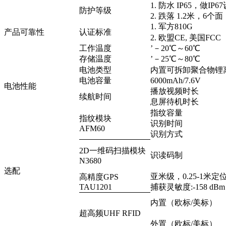
1. 防水 IP65，做IP6
防护等级
2. 跌落 1.2米，6个面
1. 军方810G
产品可靠性
认证标准
2. 欧盟CE, 美国FCC
工作温度
’－20℃～60℃
存储温度
’－25℃～80℃
电池类型
内置可拆卸聚合物锂
电池容量
6000mAh/7.6V
电池性能
播放视频时长
续航时间
息屏待机时长
指纹容量
指纹模块
识别时间
AFM60
识别方式
2D一维码扫描模块
识读码制
N3680
选配
亚米级，0.25-1米定
高精度GPS
TAU1201
捕获灵敏度:-158 
内置（欧标/美标）
超高频UHF RFID
外置（欧标/美标）