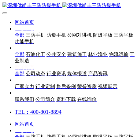
网站首页
产品中心
全部
三防手机
防爆手机
公网对讲机
防爆平板
三防平板
功能手机
行业应用
全部
石油化工
公共安全
建筑施工
林业渔业
物流运输
工
业制造
新闻动态
全部
公司动态
行业资讯
媒体报道
产品资讯
关于优尚丰
厂家实力
行业定制
售后条例
荣誉资质
视频展示
联系我们
联系我们
公司简介
资料下载
在线询价
TEL：400-801-8894
网站首页
产品中心
全部
三防手机
防爆手机
公网对讲机
防爆平板
三防平板