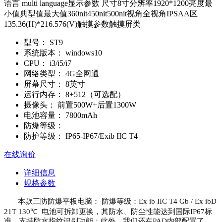
语言 multi language显示参数 尺寸8寸分辨率1920*1200亮度最
小值典型值最大值360nit450nit500nit视角全视角IPSAA区
135.36(H)*216.576(V)触摸参数触摸屏类
型号：
ST9
系统版本：
windows10
CPU：
i3/i5/i7
网络类型：
4G全网通
屏幕尺寸：
8英寸
运行内存：
8+512（可选配）
摄像头：
前置500W+后置1300W
电池容量：
7800mAh
防爆等级：
防护等级：
IP65-IP67/Exib IIC T4
在线询价
详细信息
规格参数
本款三防防爆平板电脑： 防爆等级：Ex ib IIC T4 Gb / Ex ibD
21T 130℃ 电池可拆卸更换，其防水、防尘性能达到国际IP67标
准。支持防水指纹识别功能；此外，我们还在PAD内部配置了