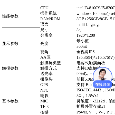
CPU
intel I3-8100Y/I5-820
操作系统
windows 10 home/pro/i
性能参数
RAM/ROM
8GB+256GB/8GB+51
语言
multi language
尺寸
8寸
分辨率
1920*1200
最小值
显示参数
亮度
360nit
视角
全视角IPS
AA区
135.36(H)*216.576(V)
触摸屏类型
电容式触摸面板
触摸参数
触摸方式
支持10点触控G+G
透光率
90%以上
摄像头
前摄5.0M+后摄13.0M
GPS
支持 Beidou+GPS
ISO/IEC14443，IS
NFC
喇叭
8Ω，1.5Wx1
基本参数
MIC
灵敏度：-32±2d，输出
TF卡
扩展外置存储x1
按键
Power, V+，V-，P, F,