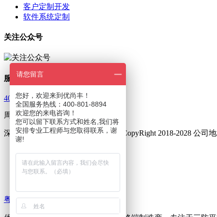
客户定制开发
软件系统定制
关注公众号
请您留言
服务热线
您好，欢迎来到优尚丰！
400-801-8894
全国服务热线：400-801-8894
欢迎您的来电咨询！
周一至周五 9：00—18：00
您可以留下联系方式和姓名,我们将
安排专业工程师与您取得联系，谢
深圳市优尚丰通讯设备有限公司 © CopyRight 2018-202
谢!
友情链接 :
三防手机
三防对讲手机
集群对讲终端
粤ICP备16002014号