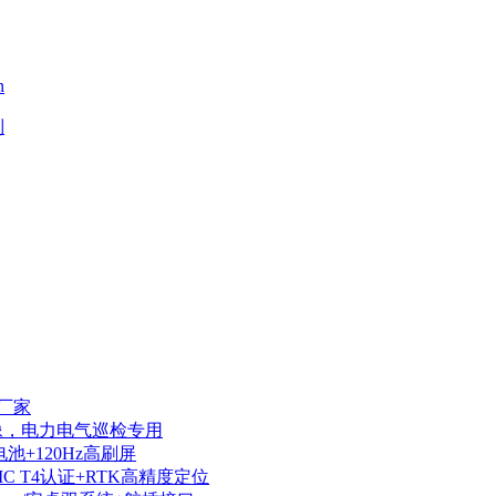
n
制
厂家
热成像，电力电气巡检专用
电池+120Hz高刷屏
IIC T4认证+RTK高精度定位