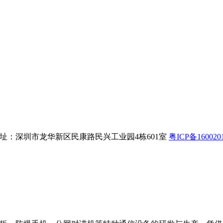
8 公司地址：深圳市龙华新区民康路民兴工业园4栋601室
粤ICP备160020