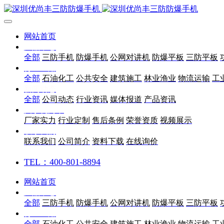
网站首页
产品中心
全部
三防手机
防爆手机
公网对讲机
防爆平板
三防平板
行业应用
全部
石油化工
公共安全
建筑施工
林业渔业
物流运输
工
新闻动态
全部
公司动态
行业资讯
媒体报道
产品资讯
关于优尚丰
厂家实力
行业定制
售后条例
荣誉资质
视频展示
联系我们
联系我们
公司简介
资料下载
在线询价
TEL：400-801-8894
网站首页
产品中心
全部
三防手机
防爆手机
公网对讲机
防爆平板
三防平板
行业应用
全部
石油化工
公共安全
建筑施工
林业渔业
物流运输
工