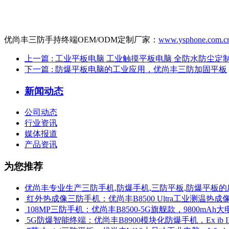
优尚丰三防手持终端OEM/ODM定制厂家：
www.ysphone.com.c
上一篇
: 工业平板电脑 工业触摸平板电脑 全防水防尘定
下一篇
: 防爆平板电脑的工业应用，优尚丰三防加固平板
新闻动态
公司动态
行业资讯
媒体报道
产品资讯
为您推荐
优尚丰专业生产三防手机,防爆手机,三防平板,防爆平板的
​ 红外热成像三防手机：优尚丰B8500 Ultra工业测温
​ 108MP三防手机：优尚丰B8500-5G旗舰款，9800mAh大
​ 5G防爆智能终端：优尚丰B8900模块化防爆手机，Ex ib 