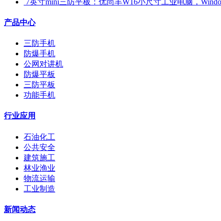
​ 7英寸mini三防平板：优尚丰W16小尺寸工业电脑，Win
产品中心
三防手机
防爆手机
公网对讲机
防爆平板
三防平板
功能手机
行业应用
石油化工
公共安全
建筑施工
林业渔业
物流运输
工业制造
新闻动态