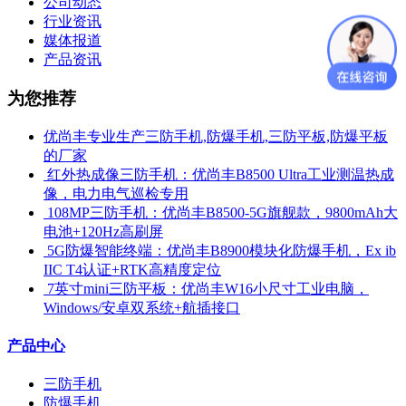
公司动态
行业资讯
媒体报道
产品资讯
为您推荐
优尚丰专业生产三防手机,防爆手机,三防平板,防爆平板
的厂家
​ 红外热成像三防手机：优尚丰B8500 Ultra工业测温热成
像，电力电气巡检专用
​ 108MP三防手机：优尚丰B8500-5G旗舰款，9800mAh大
电池+120Hz高刷屏
​ 5G防爆智能终端：优尚丰B8900模块化防爆手机，Ex ib
IIC T4认证+RTK高精度定位
​ 7英寸mini三防平板：优尚丰W16小尺寸工业电脑，
Windows/安卓双系统+航插接口
产品中心
三防手机
防爆手机