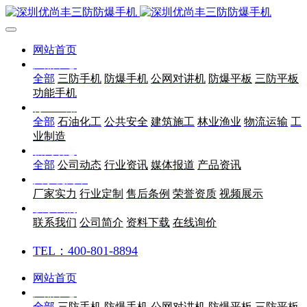
网站首页
产品中心
全部
三防手机
防爆手机
公网对讲机
防爆平板
三防平板
功能手机
行业应用
全部
石油化工
公共安全
建筑施工
林业渔业
物流运输
工
业制造
新闻动态
全部
公司动态
行业资讯
媒体报道
产品资讯
关于优尚丰
厂家实力
行业定制
售后条例
荣誉资质
视频展示
联系我们
联系我们
公司简介
资料下载
在线询价
TEL：400-801-8894
网站首页
产品中心
全部
三防手机
防爆手机
公网对讲机
防爆平板
三防平板