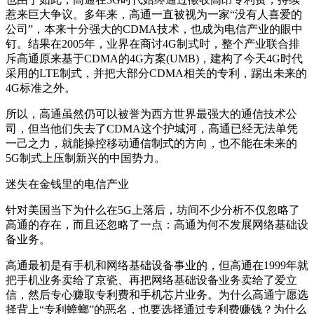
惹来巨大争议。多年来，高通一直被视为一家“没有人喜爱的
公司”，本来十分强大的CDMA技术，也成为电信产业的眼中
钉。结果在2005年，业界在商讨4G制式时，整个产业联合排
斥高通原来基于CDMA的4G方案(UMB)，建构了今天4G时代
采用的LTE制式，并把大部分CDMA相关的专利，踢出未来的
4G标准之外。
所以，高通虽然仍可以被誉为西方世界最强大的通信技术公
司，但当他们失去了CDMA这个护城河，高通已经无法单凭
一己之力，就能操控移动通信制式的方向，也不能在未来的
5G制式上压制新兴的中国势力。
迷失在金钱里的电信产业
针对美国当下为什么在5G上落后，坊间不少分析不仅忽略了
高通的存在，而且还忽略了一点：高通为何不发展网络基础设
备业务。
高通最初是有手机和网络基础设备事业的，但高通在1999年就
把手机业务卖给了京瓷、再把网络基础设备业务卖给了爱立
信，然后专心赚取专利费和手机芯片业务。为什么高通宁愿选
择背上“专利蟑螂”的恶名，也要选择通过专利费赚钱？为什么