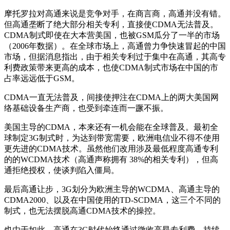
摩托罗拉对高通来说是竞争对手，在商言商，高通并没有错。
但高通垄断了绝大部分相关专利，直接使CDMA无法普及。
CDMA制式即使在大本营美国，也被GSM瓜分了一半的市场
（2006年数据）。在全球市场上，高通曾力争快速冒起的中国
市场，但据消息指出，由于相关专利过于集中在高通，其高专
利费政策带来更高的成本，也使CDMA制式市场在中国的市
占率远远低于GSM。
CDMA一直无法普及，间接使押注在CDMA上的两大美国网
络基础设备生产商，也受到牵连而一蹶不振。
美国主导的CDMA，本来还有一机会能在全球普及。最初全
球制定3G制式时，为达到带宽需要，欧洲电信业不得不使用
更先进的CDMA技术。虽然他们改用涉及最低程度高通专利
的的WCDMA技术（高通声称拥有 38%的相关专利），但高
通拒绝授权，使谈判陷入僵局。
最后高通让步，3G划分为欧洲主导的WCDMA、高通主导的
CDMA2000、以及在中国使用的TD-SCDMA，这三个不同的
制式，也无法摆脱高通CDMA技术的操控。
也由于如此，高通在3G时代始终通过徵收高昂专利费，持续