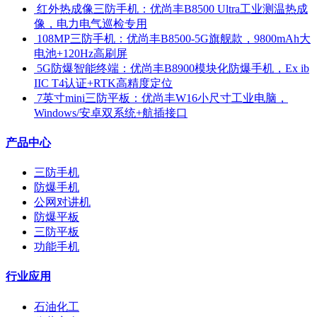
​ 红外热成像三防手机：优尚丰B8500 Ultra工业测温热成
像，电力电气巡检专用
​ 108MP三防手机：优尚丰B8500-5G旗舰款，9800mAh大
电池+120Hz高刷屏
​ 5G防爆智能终端：优尚丰B8900模块化防爆手机，Ex ib
IIC T4认证+RTK高精度定位
​ 7英寸mini三防平板：优尚丰W16小尺寸工业电脑，
Windows/安卓双系统+航插接口
产品中心
三防手机
防爆手机
公网对讲机
防爆平板
三防平板
功能手机
行业应用
石油化工