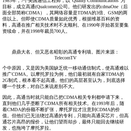
1985年，7个美国通信工程师，以“Quality Communications”为
目标，成立高通(Qualcomm)公司。他们研发出的cdmaOne（后
面全部简称CDMA），其网络容量是TDMA的3倍、GSM的两
倍以上。但即使CDMA质量如此优秀，根据维基百科的资
料，高通在推广相关技术时不太顺利。在1990年开始甚至要集
资续命，并在1998年裁员700人。
鼎鼎大名、但又恶名昭彰的高通专利墙。图片来源：
TelecomTV
个中原因，又是因为美国缺乏统一移动通信制式，使高通难以
推广CDMA。以摩托罗拉为例，他们最初就有自家TDMA的
2G制式，根本看不起高通。他们的高层甚至认为，到底选择
哪一个技术，对自己来说差别不大。
因此，高通当时就只能自己把CDMA相关专利都申请下来，
直到他们几乎垄断了CDMA所有相关技术。在1993年后，随
着CMDA的份额不断扩张，摩托罗拉才注意到CDMA的价
值。但他们已无法绕过高通的专利，只能向高通买芯片，但高
通芯片高昂的报价，让他们望而却步，最终只能回去继续研
发，也拖垮了摩托罗拉。