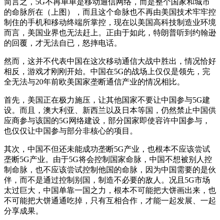
简言之，5G不再单单是移动通信网络，而是整个国家和城市
的命脉所在（上图），而且这个命脉也不再由美国技术牢牢控
制住的手机和移动终端所掌控，现在以美国高科技制造业环境
而言，美国业界也无法赶上。正由于如此，特朗普听到约翰逊
的回覆，才无法自已，怒摔电话。
然而，这并不代表中国在这次移动通信大战中胜出，情况恰好
相反，游戏才刚刚开始。中国在5G的战场上仅仅是领先，完
全无法与20年前欧美国家垄断通信产业的情况相比。
首先，美国正在极力施压，让其他国家不要让中国参与5G建
设。而且，澳大利亚、新西兰以及日本等国，仍然禁止中国供
应商参与该国的5G网络建设，部分国家即使容许中国参与，
也仅仅让中国参与部分非核心的项目。
其次，中国不但还未能成功垄断5G产业，也根本不应该尝试
垄断5G产业。由于5G将会控制国家命脉，中国不想被别人控
制命脉，也不应该尝试控制他国的命脉，因为中国需要的是伙
伴，而不是通过控制别国，制造不必要的敌人。况且5G市场
太过巨大，中国单靠一国之力，根本不可能把大饼画出来，也
不可能把大饼通通吃掉，只有互相合作，才能一起发展、一起
分享成果。