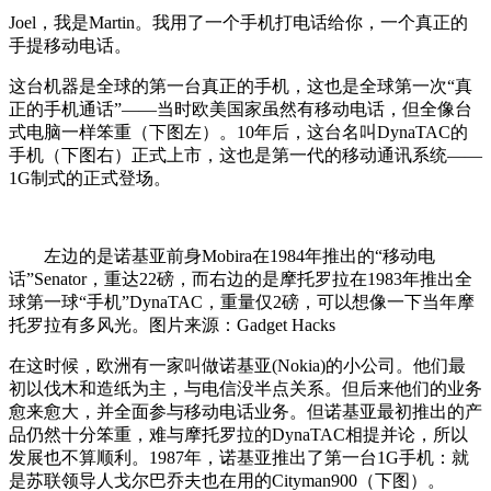
Joel，我是Martin。我用了一个手机打电话给你，一个真正的
手提移动电话。
这台机器是全球的第一台真正的手机，这也是全球第一次“真
正的手机通话”——当时欧美国家虽然有移动电话，但全像台
式电脑一样笨重（下图左）。10年后，这台名叫DynaTAC的
手机（下图右）正式上市，这也是第一代的移动通讯系统——
1G制式的正式登场。
左边的是诺基亚前身Mobira在1984年推出的“移动电
话”Senator，重达22磅，而右边的是摩托罗拉在1983年推出全
球第一球“手机”DynaTAC，重量仅2磅，可以想像一下当年摩
托罗拉有多风光。图片来源：Gadget Hacks
在这时候，欧洲有一家叫做诺基亚(Nokia)的小公司。他们最
初以伐木和造纸为主，与电信没半点关系。但后来他们的业务
愈来愈大，并全面参与移动电话业务。但诺基亚最初推出的产
品仍然十分笨重，难与摩托罗拉的DynaTAC相提并论，所以
发展也不算顺利。1987年，诺基亚推出了第一台1G手机：就
是苏联领导人戈尔巴乔夫也在用的Cityman900（下图）。