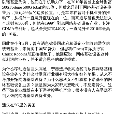
以诺基亚为例，他们在手机助力下，在2010年曾登上全球财富
500(Fortune 500G lobal)的85位，但后来只剩下网络基础设备事
业后，掉到466位的边缘位置。可是苹果在智能手机业务的推
动下，从榜外一直急升至现在的11位。而高通尽管也无法进入
全球财富500强，但他在1999年剥离网络基础设备产业，专注
CDMA专利后，也从全美财富440名，一直爬升至2016年最高
的110名。
因此在今年2月，曾有消息称美国政府希望企业能收购爱立信
或诺基亚，来抗衡中国5G势力，但思科(Cisco)首席执行官
Chuck Robbins却直接拒绝了，他回应说：网络基础设备这种
低利润的业务，并不适合思科的商业模式。
为什么移动通信巨头高通，宁愿选择收高通税而放弃网络基础
设备业务？为什么对垂直行业拥有强大控制欲的苹果，从来不
考虑开拓网络基础设备？为什么思科又不打算接下诺基亚的网
络基础设备业务？就是因为大家都只想吃肉，不想啃骨头。这
些下游企业纷纷在中下游掌控手机产业，根本没有人在乎赚不
到大钱的网络基础设备业务。
迷失在5G里的美国