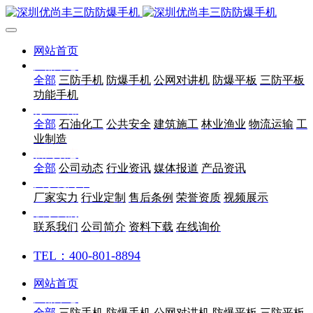
网站首页
产品中心
全部
三防手机
防爆手机
公网对讲机
防爆平板
三防平板
功能手机
行业应用
全部
石油化工
公共安全
建筑施工
林业渔业
物流运输
工
业制造
新闻动态
全部
公司动态
行业资讯
媒体报道
产品资讯
关于优尚丰
厂家实力
行业定制
售后条例
荣誉资质
视频展示
联系我们
联系我们
公司简介
资料下载
在线询价
TEL：400-801-8894
网站首页
产品中心
全部
三防手机
防爆手机
公网对讲机
防爆平板
三防平板