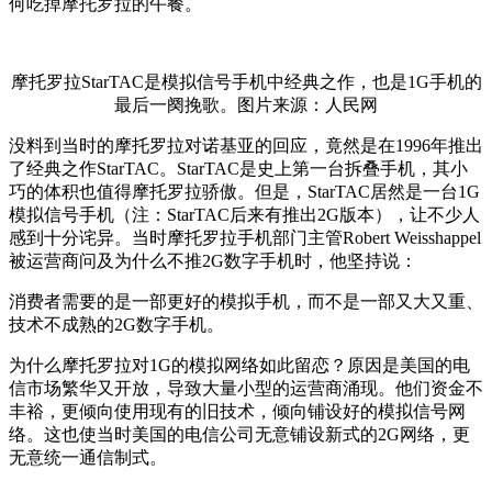
何吃掉摩托罗拉的午餐。
摩托罗拉StarTAC是模拟信号手机中经典之作，也是1G手机的
最后一阕挽歌。图片来源：人民网
没料到当时的摩托罗拉对诺基亚的回应，竟然是在1996年推出
了经典之作StarTAC。StarTAC是史上第一台拆叠手机，其小
巧的体积也值得摩托罗拉骄傲。但是，StarTAC居然是一台1G
模拟信号手机（注：StarTAC后来有推出2G版本），让不少人
感到十分诧异。当时摩托罗拉手机部门主管Robert Weisshappel
被运营商问及为什么不推2G数字手机时，他坚持说：
消费者需要的是一部更好的模拟手机，而不是一部又大又重、
技术不成熟的2G数字手机。
为什么摩托罗拉对1G的模拟网络如此留恋？原因是美国的电
信市场繁华又开放，导致大量小型的运营商涌现。他们资金不
丰裕，更倾向使用现有的旧技术，倾向铺设好的模拟信号网
络。这也使当时美国的电信公司无意铺设新式的2G网络，更
无意统一通信制式。