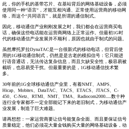
此，你的手机的基带芯片、在基站背后的网络基础设备，必须
使用同一种“语言“，才能互相沟通、正常使用运营商的移动网
络，而这个“共同语言”，就是所谓的通信制式。
因此，移动通信产业刚刚发展之时，我们都会在运营商买电
话，确保这些电话能在运营商网络上正常运作。但最初1G时
代的移动通信产业发展并不顺利，原因也就由于制式的问题。
虽然摩托罗拉DynaTAC是一台很新式的移动电话，但背后使
用的1G移动通信制式，仍然是是古老的模拟信号：它只能进
行语音通话，无法传达复杂信息，而且欠缺安全性，极容易被
截听，也容易受干扰。但最重要的是，1G移动通信技术繁
多。
30年前的1G全球移动通信产业里，有着NMT、AMPS、
Hicap、Mobitex、DataTAC、TACS、ETACS、JTACS、C-
450、C-Netz、RTMI、NMT、TMA、Radiocom2000.....数十种
连行业专家都不一定全部能记下来的老旧制式，为移动通信产
业发展，制造了巨大难题。
请再想想：一家运营商要让信号能复杂全面、而且要保证信号
质量稳定，他们必须花大量金钱购买大量的网络基础设备，动