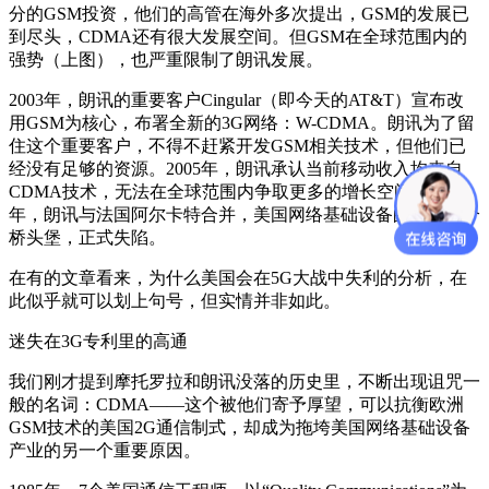
分的GSM投资，他们的高管在海外多次提出，GSM的发展已
到尽头，CDMA还有很大发展空间。但GSM在全球范围内的
强势（上图），也严重限制了朗讯发展。
2003年，朗讯的重要客户Cingular（即今天的AT&T）宣布改
用GSM为核心，布署全新的3G网络：W-CDMA。朗讯为了留
住这个重要客户，不得不赶紧开发GSM相关技术，但他们已
经没有足够的资源。2005年，朗讯承认当前移动收入均来自
CDMA技术，无法在全球范围内争取更多的增长空间。2006
年，朗讯与法国阿尔卡特合并，美国网络基础设备的最后一个
桥头堡，正式失陷。
在有的文章看来，为什么美国会在5G大战中失利的分析，在
此似乎就可以划上句号，但实情并非如此。
迷失在3G专利里的高通
我们刚才提到摩托罗拉和朗讯没落的历史里，不断出现诅咒一
般的名词：CDMA——这个被他们寄予厚望，可以抗衡欧洲
GSM技术的美国2G通信制式，却成为拖垮美国网络基础设备
产业的另一个重要原因。