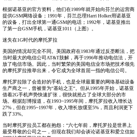
根据诺基亚的官方资料，他们在1989年就开始向芬兰的运营商
提供GSM网络设备；1991年，芬兰总理Harri Holker用诺基亚
的设备，打出全球第一通GSM的电话；1992年，诺基亚推出
了第一台GSM手机，诺基亚1011（上图）。
迷失在1G时代的摩托罗拉
美国的情况却完全不同。美国政府在1983年通过反垄断法，把
当时最大的电信公司AT&T肢解，再于1996年推动电信法，开
放了电信市场。因此，当时繁荣的美国电信业市场把技术领先
的摩托罗拉推举出来，令它成为全球首屈一指的电信公司。
摩托罗拉除了会造好的手机，也是全球最重要的网络基础设备
生产商之一，曾被誉为“基站之王“。但从1995年开始，诺基亚
借着2G手机声势快速扩张，很快就抢占了全球大部分的市
场。根据彭博报道，在1993~1995年间，摩托罗拉收入增长达
27%，但在1995~1997年，收入增长放缓至5%，而且利润更下
跌了33%。
当时摩托罗拉员工都在抱怨：“六七年前，摩托罗拉是世界上
最受尊敬的公司之一，但现在我们却会谈论诺基亚和爱立信如