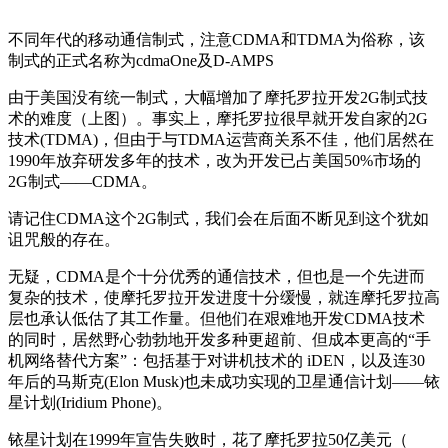
不同年代的移动通信制式，注意CDMA和TDMA为俗称，该
制式的正式名称为cdmaOne及D-AMPS
由于美国没有统一制式，大幅增加了摩托罗拉开发2G制式技
术的难度（上图）。事实上，摩托罗拉很早就开发自家的2G
技术(TDMA)，但由于与TDMA运营商关系不佳，他们居然在
1990年放弃研发多年的技术，改为开发已占美国50%市场的
2G制式——CDMA。
请记住CDMA这个2G制式，我们会在后面不断见到这个犹如
诅咒般的存在。
无疑，CDMA是个十分优秀的通信技术，但也是一个先进而
复杂的技术，使摩托罗拉开发进度十分缓慢，就连摩托罗拉高
层也承认低估了其工作量。但他们在艰难地开发CDMA技术
的同时，居然野心勃勃地开发多种更超前、但成本更高的“手
机网络替代方案”：包括基于对讲机技术的 iDEN，以及连30
年后的马斯克(Elon Musk)也未成功实现的卫星通信计划——铱
星计划(Iridium Phone)。
铱星计划在1999年宣告失败时，花了摩托罗拉50亿美元（