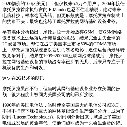
2020物价约100亿美元），但仅换来5.5万个用户， 2004年接任
摩托罗拉首席执行官的 EdZander也忍不住吐槽说：他对未来
电信科技，根本毫无头绪。但更麻烦的是，摩托罗拉在制式上
的犹豫不决，最终也拖垮了摩托罗拉的网络基础设备业务。
早有媒体分析指出，摩托罗拉一开始放弃GSM，使GSM网络
设备技术上远远落后于诺基亚的竞品，结果完全丢失全球的
2G设备市场。即使在占了美国本土市场50%的CDMA市场
上，摩托罗拉的系统更以宕机而恶名昭彰，逼使运营商最终转
投竞争对手。结果在1999~2000年互联网泡沫爆破后，摩托罗
拉在网络基础设备的市场占有率已所剩无几，后来只专注于手
机设备的生产和研发。
迷失在2G技术的朗讯
摩托罗拉虽然不行，但当时其网络基础设备业务在美国的份
额，很大程度上被同为美国公司的朗讯所接收。
1996年的美国电信法，当时使全美国最大的电信公司AT&T，
不得不把旗下规模巨大的网络基础设备生产部门分拆，成为了
朗讯 (Lucent Technologies)。朗讯刚分拆出来，就遇上了美国
电信业发展的黄金年代，使他们旋即成为一头会生金蛋的鹅。