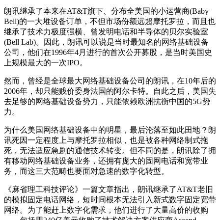
朗讯继承了本来在AT&T旗下、分布全美国的小运营商(Baby
Bell)的一大堆设备订单，不但市场份额远超摩托罗拉，而且也
继承了技术力极度强横、曾发明电话和半导体的贝尔实验室
(Bell Lab)。因此，朗讯可以说是当时最知名的网络基础设备
公司，他们在1996年4月进行的首次公开募股，是当时美国史
上规模最大的一次IPO。
然而，曾经是全球最大网络基础设备公司的朗讯，在10年后的
2006年，却只能贱价委身法国的阿尔卡特。自此之后，美国失
去足够的网络基础设备势力，只能依赖欧洲抗衡中国的5G势
力。
为什么美国网络基础设备中的明星，最后沦落至如此田地？朗
讯死因一定程度上与摩托罗拉相似，也是被各种网络制式拖
死，无法适应急剧的通信技术转变。但不同的是，朗讯除了拥
有移动网络基础设备业务，还拥有庞大的固网电话和宽带业
务，而这三大范畴也要面对急速的数字化转型。
《麻省理工科技评论》一篇文章指出，朗讯继承了AT&T老旧
的模拟固定电话网络，短时间根本无法引入新式数字固定宽带
网络。为了能赶上数字化需求，他们进行了大量高价的收购