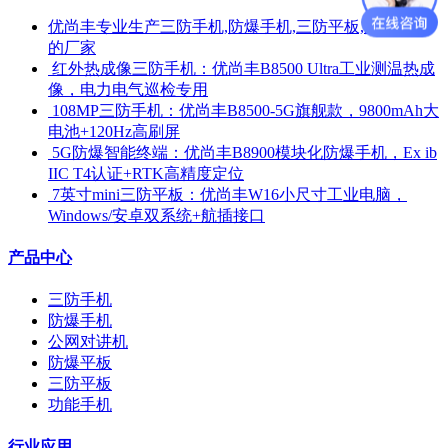
优尚丰专业生产三防手机,防爆手机,三防平板,防爆平板
的厂家
​ 红外热成像三防手机：优尚丰B8500 Ultra工业测温热成
像，电力电气巡检专用
​ 108MP三防手机：优尚丰B8500-5G旗舰款，9800mAh大
电池+120Hz高刷屏
​ 5G防爆智能终端：优尚丰B8900模块化防爆手机，Ex ib
IIC T4认证+RTK高精度定位
​ 7英寸mini三防平板：优尚丰W16小尺寸工业电脑，
Windows/安卓双系统+航插接口
产品中心
三防手机
防爆手机
公网对讲机
防爆平板
三防平板
功能手机
行业应用