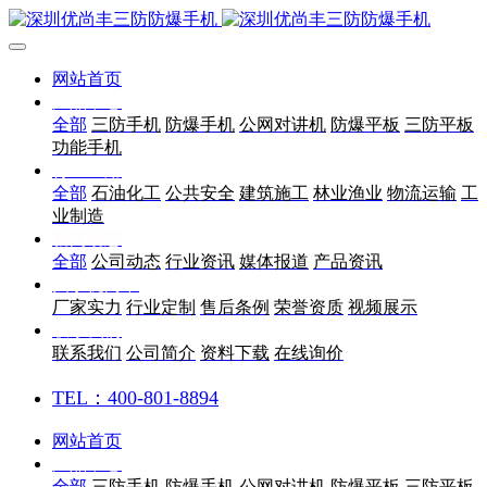
网站首页
产品中心
全部
三防手机
防爆手机
公网对讲机
防爆平板
三防平板
功能手机
行业应用
全部
石油化工
公共安全
建筑施工
林业渔业
物流运输
工
业制造
新闻动态
全部
公司动态
行业资讯
媒体报道
产品资讯
关于优尚丰
厂家实力
行业定制
售后条例
荣誉资质
视频展示
联系我们
联系我们
公司简介
资料下载
在线询价
TEL：400-801-8894
网站首页
产品中心
全部
三防手机
防爆手机
公网对讲机
防爆平板
三防平板