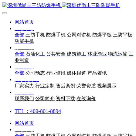
网站首页
产品中心
全部
三防手机
防爆手机
公网对讲机
防爆平板
三防平板
功能手机
行业应用
全部
石油化工
公共安全
建筑施工
林业渔业
物流运输
工
业制造
新闻动态
全部
公司动态
行业资讯
媒体报道
产品资讯
关于优尚丰
厂家实力
行业定制
售后条例
荣誉资质
视频展示
联系我们
联系我们
公司简介
资料下载
在线询价
TEL：400-801-8894
网站首页
产品中心
全部
三防手机
防爆手机
公网对讲机
防爆平板
三防平板