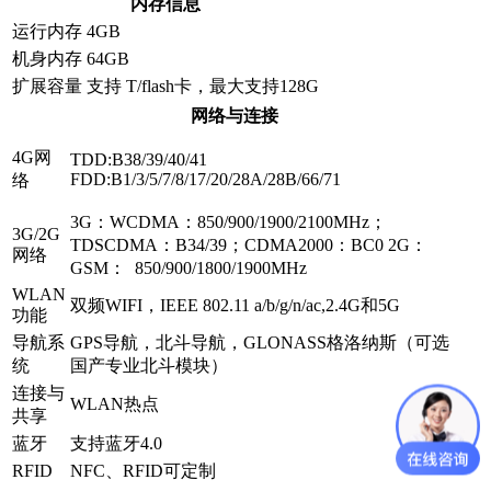
内存信息
运行内存
4GB
机身内存
64GB
扩展容量
支持 T/flash卡，最大支持128G
网络与连接
4G网
TDD:B38/39/40/41
FDD:B1/3/5/7/8/17/20/28A/28B/66/71
络
3G：WCDMA：850/900/1900/2100MHz；
3G/2G
TDSCDMA：B34/39；CDMA2000：BC0 2G：
网络
GSM： 850/900/1800/1900MHz
WLAN
双频WIFI，IEEE 802.11 a/b/g/n/ac,2.4G和5G
功能
导航系
GPS导航，北斗导航，GLONASS格洛纳斯（可选
统
国产专业北斗模块）
连接与
WLAN热点
共享
蓝牙
支持蓝牙4.0
RFID
NFC、RFID可定制