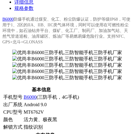
详细信息
规格参数
B6000
防爆手机
通过煤安、化工、粉尘防爆认证，防护等级IP68
，可使
用于1、2区的IIA、IIB、IIC类气体环境，同时可以使用在可燃性粉尘
环境中，如石油钻井平台、煤矿、化工厂、制药厂、加油加气站、天
然气管道巡检、油库罐区、炼油厂等
易燃易爆危险行业。
支持NFC、
GPS+北斗+GLONASS
基本信息
手机型号
B6000
(三防手机，4G手机)
出厂系统
Android 9.0
CPU型号
MT6762V
颜色
活力黄、极夜黑
解锁方式
指纹识别