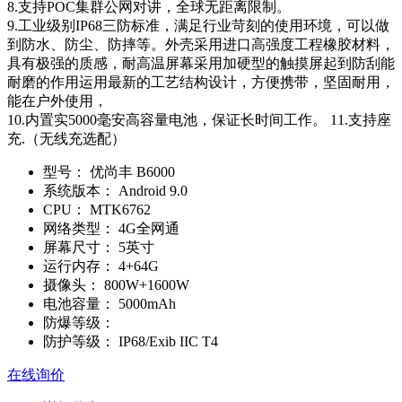
8.支持POC集群公网对讲，全球无距离限制。
9.工业级别IP68三防标准，满足行业苛刻的使用环境，可以做
到防水、防尘、防摔等。外壳采用进口高强度工程橡胶材料，
具有极强的质感，耐高温屏幕采用加硬型的触摸屏起到防刮能
耐磨的作用运用最新的工艺结构设计，方便携带，坚固耐用，
能在户外使用，
10.内置实5000毫安高容量电池，保证长时间工作。 11.支持座
充.（无线充选配）
型号：
优尚丰 B6000
系统版本：
Android 9.0
CPU：
MTK6762
网络类型：
4G全网通
屏幕尺寸：
5英寸
运行内存：
4+64G
摄像头：
800W+1600W
电池容量：
5000mAh
防爆等级：
防护等级：
IP68/Exib IIC T4
在线询价