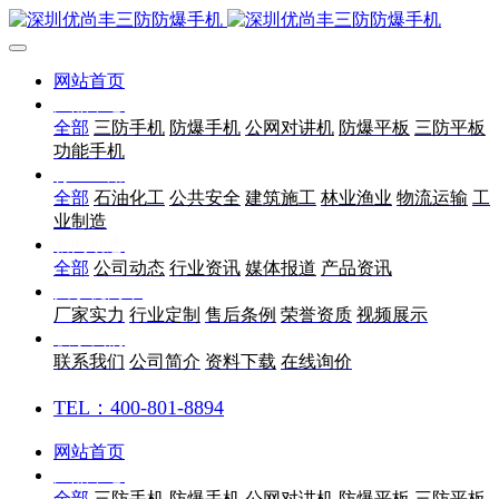
网站首页
产品中心
全部
三防手机
防爆手机
公网对讲机
防爆平板
三防平板
功能手机
行业应用
全部
石油化工
公共安全
建筑施工
林业渔业
物流运输
工
业制造
新闻动态
全部
公司动态
行业资讯
媒体报道
产品资讯
关于优尚丰
厂家实力
行业定制
售后条例
荣誉资质
视频展示
联系我们
联系我们
公司简介
资料下载
在线询价
TEL：400-801-8894
网站首页
产品中心
全部
三防手机
防爆手机
公网对讲机
防爆平板
三防平板