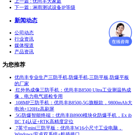
上一篇
: 优尚丰大家庭
下一篇
: 淋雨测试设备IP等级
新闻动态
公司动态
行业资讯
媒体报道
产品资讯
为您推荐
优尚丰专业生产三防手机,防爆手机,三防平板,防爆平板
的厂家
​ 红外热成像三防手机：优尚丰B8500 Ultra工业测温热成
像，电力电气巡检专用
​ 108MP三防手机：优尚丰B8500-5G旗舰款，9800mAh大
电池+120Hz高刷屏
​ 5G防爆智能终端：优尚丰B8900模块化防爆手机，Ex ib
IIC T4认证+RTK高精度定位
​ 7英寸mini三防平板：优尚丰W16小尺寸工业电脑，
Windows/安卓双系统+航插接口