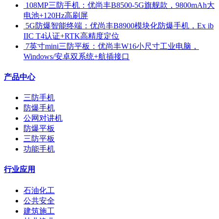
​ 108MP三防手机：优尚丰B8500-5G旗舰款，9800mAh大
电池+120Hz高刷屏
​ 5G防爆智能终端：优尚丰B8900模块化防爆手机，Ex ib
IIC T4认证+RTK高精度定位
​ 7英寸mini三防平板：优尚丰W16小尺寸工业电脑，
Windows/安卓双系统+航插接口
产品中心
三防手机
防爆手机
公网对讲机
防爆平板
三防平板
功能手机
行业应用
石油化工
公共安全
建筑施工