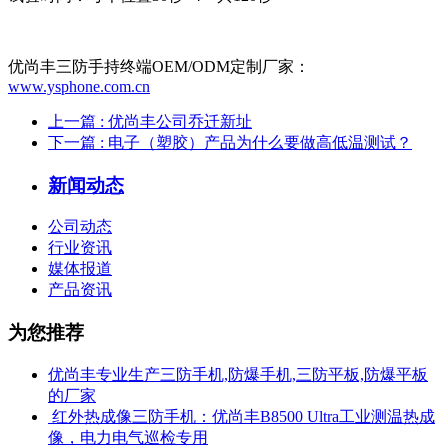
优尚丰三防手持终端OEM/ODM定制厂家：
www.ysphone.com.cn
上一篇
: 优尚丰公司乔迁新址
下一篇
: 电子（塑胶）产品为什么要做高低温测试？
新闻动态
公司动态
行业资讯
媒体报道
产品资讯
为您推荐
优尚丰专业生产三防手机,防爆手机,三防平板,防爆平板
的厂家
​ 红外热成像三防手机：优尚丰B8500 Ultra工业测温热成
像，电力电气巡检专用