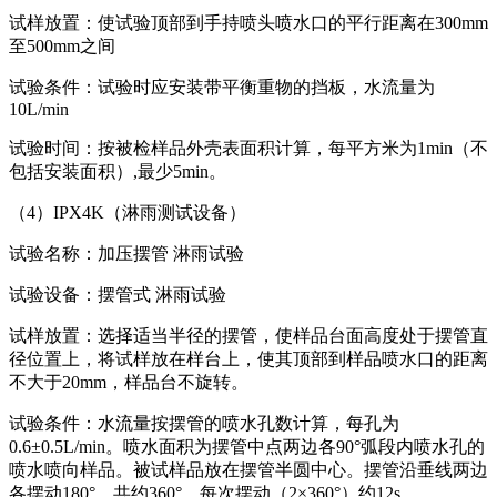
试样放置：使试验顶部到手持喷头喷水口的平行距离在300mm
至500mm之间
试验条件：试验时应安装带平衡重物的挡板，水流量为
10L/min
试验时间：按被检样品外壳表面积计算，每平方米为1min（不
包括安装面积）,最少5min。
（4）IPX4K（淋雨测试设备）
试验名称：加压摆管 淋雨试验
试验设备：摆管式 淋雨试验
试样放置：选择适当半径的摆管，使样品台面高度处于摆管直
径位置上，将试样放在样台上，使其顶部到样品喷水口的距离
不大于20mm，样品台不旋转。
试验条件：水流量按摆管的喷水孔数计算，每孔为
0.6±0.5L/min。喷水面积为摆管中点两边各90°弧段内喷水孔的
喷水喷向样品。被试样品放在摆管半圆中心。摆管沿垂线两边
各摆动180°，共约360°。每次摆动（2×360°）约12s。