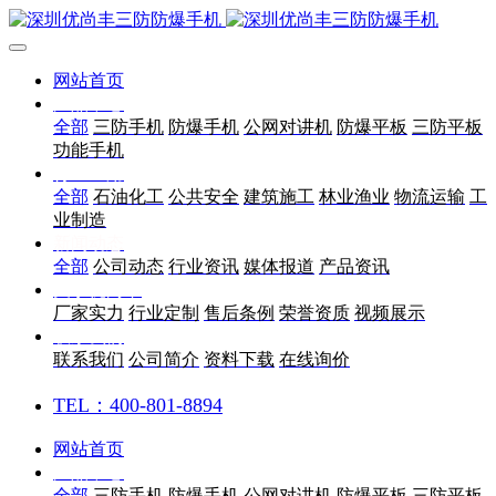
网站首页
产品中心
全部
三防手机
防爆手机
公网对讲机
防爆平板
三防平板
功能手机
行业应用
全部
石油化工
公共安全
建筑施工
林业渔业
物流运输
工
业制造
新闻动态
全部
公司动态
行业资讯
媒体报道
产品资讯
关于优尚丰
厂家实力
行业定制
售后条例
荣誉资质
视频展示
联系我们
联系我们
公司简介
资料下载
在线询价
TEL：400-801-8894
网站首页
产品中心
全部
三防手机
防爆手机
公网对讲机
防爆平板
三防平板