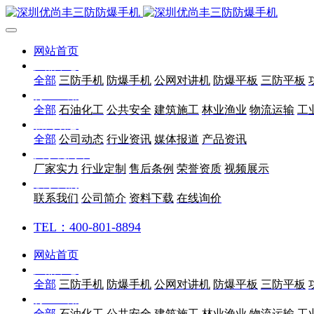
网站首页
产品中心
全部
三防手机
防爆手机
公网对讲机
防爆平板
三防平板
行业应用
全部
石油化工
公共安全
建筑施工
林业渔业
物流运输
工
新闻动态
全部
公司动态
行业资讯
媒体报道
产品资讯
关于优尚丰
厂家实力
行业定制
售后条例
荣誉资质
视频展示
联系我们
联系我们
公司简介
资料下载
在线询价
TEL：400-801-8894
网站首页
产品中心
全部
三防手机
防爆手机
公网对讲机
防爆平板
三防平板
行业应用
全部
石油化工
公共安全
建筑施工
林业渔业
物流运输
工