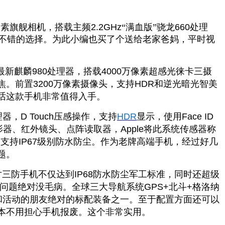
像素旗舰相机，搭载主频
2.2GHz
“满血版”骁龙
660
处理
不错的选择。为此小编也买了个送给老家爸妈，平时视
最新麒麟
980
处理器，搭载
4000
万像素超感光徕卡三摄
焦。前置
3200
万像素摄像头，支持
HDR
和逆光暗光智美
话这款手机非常值得入手。
理器，
D Touch
压感操作，支持
HDR
显示，使用
Face ID
影器、红外镜头、点阵读取器，
Apple
将此系统传感器称
，支持
IP67
级别防水防尘。作为老牌高端手机，经过好几
题。
寸三防手机不仅达到
IP68
防水防尘军工标准，同时还超级
问题绝对没毛病。全球三大导航系统
GPS+
北斗
+
格洛纳
和活动的朋友绝对的标配装备之一。至于配置方面还可以
本不用担心手机报废。这个非常实用。