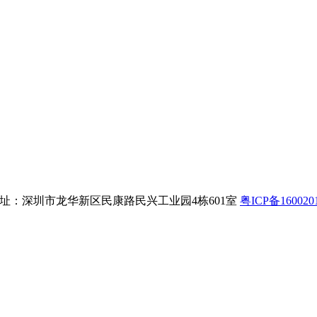
8 公司地址：深圳市龙华新区民康路民兴工业园4栋601室
粤ICP备160020