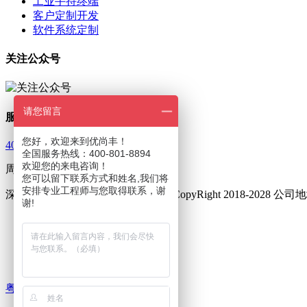
工业手持终端
客户定制开发
软件系统定制
关注公众号
请您留言
服务热线
您好，欢迎来到优尚丰！
400-801-8894
全国服务热线：400-801-8894
欢迎您的来电咨询！
周一至周五 9：00—18：00
您可以留下联系方式和姓名,我们将
安排专业工程师与您取得联系，谢
深圳市优尚丰通讯设备有限公司 © CopyRight 2018-202
谢!
友情链接 :
三防手机
三防对讲手机
集群对讲终端
粤ICP备16002014号