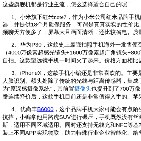
这些旗舰机都是行业主流，怎么选择适合自己的呢！
1
、小米旗下红米
note7
，作为小米公司红米
品牌手机
器，并提供
18
个月质保服务，可谓是真真实实的性价比
频聊天方便多了，屏幕大且画面清晰，还比较省电。质
2、
华为
P30
，这款史上最强拍照手机海外一发售便
（
4000
万像素超感光镜头
+1600
万像素超广角镜头
+800
自拍。这款望远镜手机一时间火了起来。价格方面相比
3、iPhoneX
，这款手机小编还是非常喜欢的。主要
人脸识别。额头处除了传统的光线与距离传感器，集成
为
“
原深感摄像系统
”
，其前置
摄像头
也提升到了
700
万像
番连续降价后，这款手机目前还是非常值得入手的。苹
4、
优尚丰
B6000
，这个品牌手机大家可能会有点陌
抗摔，小编拿他用路虎
SUV
进行碾压，手机既然没有丝
斯，适用不同区域适用。同时还支持无线充和
NFC
等基
装上不同
APP
实现物联，助力特殊行业企业智能化。给