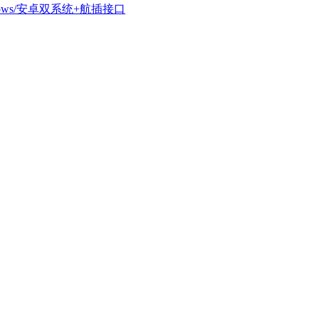
dows/安卓双系统+航插接口