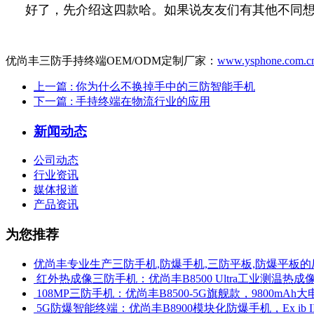
好了，先介绍这四款哈。如果说友友们有其他不同
优尚丰三防手持终端OEM/ODM定制厂家：
www.ysphone.com.c
上一篇
: 你为什么不换掉手中的三防智能手机
下一篇
: 手持终端在物流行业的应用
新闻动态
公司动态
行业资讯
媒体报道
产品资讯
为您推荐
优尚丰专业生产三防手机,防爆手机,三防平板,防爆平板的
​ 红外热成像三防手机：优尚丰B8500 Ultra工业测温
​ 108MP三防手机：优尚丰B8500-5G旗舰款，9800mAh大
​ 5G防爆智能终端：优尚丰B8900模块化防爆手机，Ex ib 