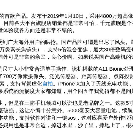
的首款产品。发布于
2019
年
1
月
10
日，采用
4800
万超高
。目前各大平台旗舰店销量都是非常可怕，千元麒舰是个
量体验度各方面还是非常不错的。
受到广大海外用户的哄抢。国产品牌可谓是出尽了风头。
万像素长焦镜头），支持
5
倍混合变焦，最大
30
倍数码变
国外可是非常的亲民，良心价啊。如果说买国产高端机的
是尺寸大小非常合适单手操作。该机搭载的
A11 Bionic
处
了
700
万像素摄像头、泛光传感器、距离传感器、点阵投
素，支持背景虚化
自拍
。
iPhone X
加入了无线充电功能
果系统的流畅度大家都知道，用个四五年我觉得都不是问
生，但是在三防手机领域可以说也是老品牌之一。这款
5
毫破损，这让小编十分意外。
5000
毫安大容量电池，续航
本功能，支持软件对讲和一键
sos
，这对应喜爱户外作业
爸妈用也是非常合适，掉进水里，沙子里，摔地上了，根