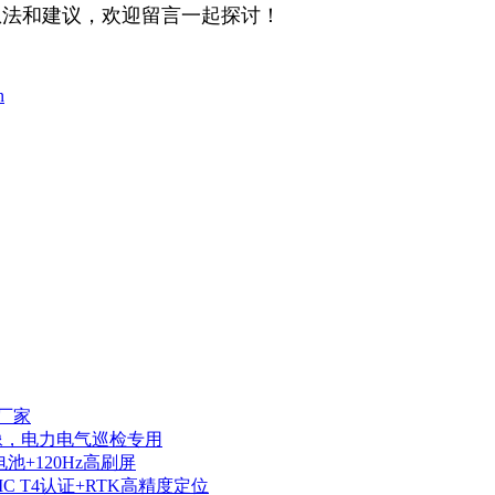
想法和建议，欢迎留言一起探讨！
n
厂家
热成像，电力电气巡检专用
电池+120Hz高刷屏
IIC T4认证+RTK高精度定位