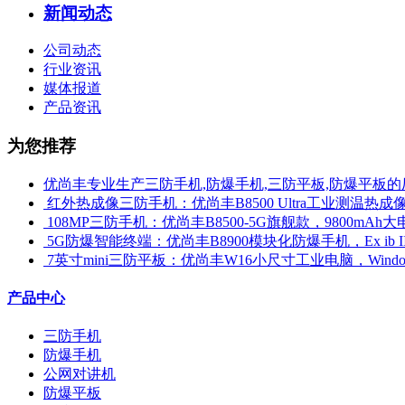
新闻动态
公司动态
行业资讯
媒体报道
产品资讯
为您推荐
优尚丰专业生产三防手机,防爆手机,三防平板,防爆平板的
​ 红外热成像三防手机：优尚丰B8500 Ultra工业测温
​ 108MP三防手机：优尚丰B8500-5G旗舰款，9800mAh大
​ 5G防爆智能终端：优尚丰B8900模块化防爆手机，Ex ib 
​ 7英寸mini三防平板：优尚丰W16小尺寸工业电脑，Win
产品中心
三防手机
防爆手机
公网对讲机
防爆平板