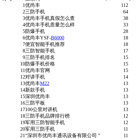
1
优尚丰
112
2
三防手机
64
3
优尚丰手机真假怎么查
38
4
优尚丰手机质量怎么样
33
5
防爆手机
28
6
优尚丰YSF-
B6000
18
7
便宜智能手机推荐
18
8
三防智能手机
17
9
三防手机排名
15
10
防爆手机价格
15
11
优尚丰官网
15
12
对讲手机
14
13
优尚丰
M22
13
14
新款手机
13
15
深圳优尚丰
13
16
三防平板
13
17
100公里对讲机
13
18
三防手机品牌排行榜
12
19
军用三防智能手机
12
20
军用三防手机
11
21
“深圳市优尚丰通讯设备有限公司 ”
11