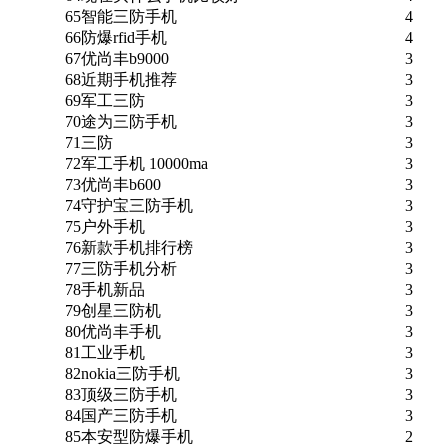
65
智能三防手机
4
66
防爆rfid手机
4
67
优尚丰b9000
3
68
近期手机推荐
3
69
军工三防
3
70
途为三防手机
3
71
三防
3
72
军工手机 10000ma
3
73
优尚丰b600
3
74
守护宝三防手机
3
75
户外手机
3
76
新款手机排行榜
3
77
三防手机分析
3
78
手机新品
3
79
创星三防机
3
80
优尚丰手机
3
81
工业手机
3
82
nokia三防手机
3
83
顶级三防手机
3
84
国产三防手机
3
85
本安型防爆手机
2