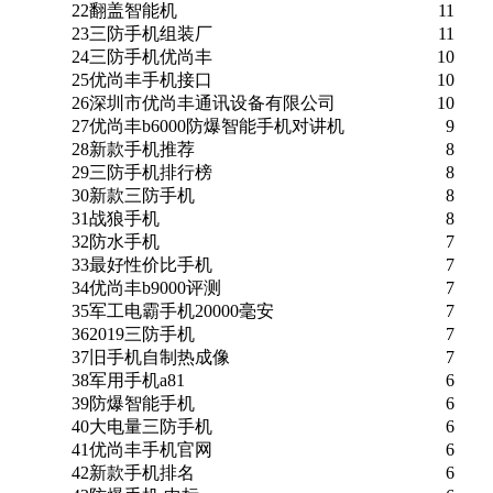
22
翻盖智能机
11
23
三防手机组装厂
11
24
三防手机优尚丰
10
25
优尚丰手机接口
10
26
深圳市优尚丰通讯设备有限公司
10
27
优尚丰b6000防爆智能手机对讲机
9
28
新款手机推荐
8
29
三防手机排行榜
8
30
新款三防手机
8
31
战狼手机
8
32
防水手机
7
33
最好性价比手机
7
34
优尚丰b9000评测
7
35
军工电霸手机20000毫安
7
36
2019三防手机
7
37
旧手机自制热成像
7
38
军用手机a81
6
39
防爆智能手机
6
40
大电量三防手机
6
41
优尚丰手机官网
6
42
新款手机排名
6