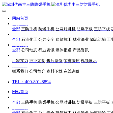
网站首页
产品中心
全部
三防手机
防爆手机
公网对讲机
防爆平板
三防平板
行业应用
全部
石油化工
公共安全
建筑施工
林业渔业
物流运输
工
新闻动态
全部
公司动态
行业资讯
媒体报道
产品资讯
关于优尚丰
厂家实力
行业定制
售后条例
荣誉资质
视频展示
联系我们
联系我们
公司简介
资料下载
在线询价
TEL：400-801-8894
网站首页
产品中心
全部
三防手机
防爆手机
公网对讲机
防爆平板
三防平板
行业应用
全部
石油化工
公共安全
建筑施工
林业渔业
物流运输
工