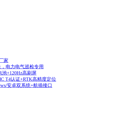
厂家
热成像，电力电气巡检专用
电池+120Hz高刷屏
IIC T4认证+RTK高精度定位
dows/安卓双系统+航插接口