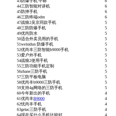
43
防爆手机 中标
6
44
三防智能对讲机
6
45
防摔手机
6
46
三防终端odm
6
47
战狼2吴京同款手机
5
48
三防防爆手机
5
49
优尚防水
5
50
适合外卖员用的手机
5
51
weisidun 防爆手机
5
52
优尚丰三防智能b9000手机
5
53
爱户外手机
5
54
战狼2使用手机
5
55
三防功能手机定制
5
56
zhane三防手机
5
57
三防平板电脑
5
58
优尚丰b9000三防手机
5
59
支持4g网络的三防手机
5
60
今年新出的手机
4
61
优尚丰
B9000
4
62
忧尚丰手机
4
63
getac三防手机
4
64
现在买什么手机比较好
4