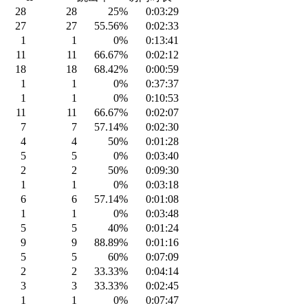
28
28
25%
0:03:29
27
27
55.56%
0:02:33
1
1
0%
0:13:41
11
11
66.67%
0:02:12
18
18
68.42%
0:00:59
1
1
0%
0:37:37
1
1
0%
0:10:53
11
11
66.67%
0:02:07
7
7
57.14%
0:02:30
4
4
50%
0:01:28
5
5
0%
0:03:40
2
2
50%
0:09:30
1
1
0%
0:03:18
6
6
57.14%
0:01:08
1
1
0%
0:03:48
5
5
40%
0:01:24
9
9
88.89%
0:01:16
5
5
60%
0:07:09
2
2
33.33%
0:04:14
3
3
33.33%
0:02:45
1
1
0%
0:07:47