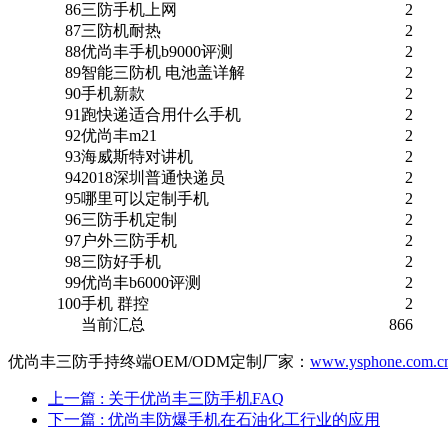
86
三防手机上网
2
87
三防机耐热
2
88
优尚丰手机b9000评测
2
89
智能三防机 电池盖详解
2
90
手机新款
2
91
跑快递适合用什么手机
2
92
优尚丰m21
2
93
海威斯特对讲机
2
94
2018深圳普通快递员
2
95
哪里可以定制手机
2
96
三防手机定制
2
97
户外三防手机
2
98
三防好手机
2
99
优尚丰b6000评测
2
100
手机 群控
2
当前汇总
866
优尚丰三防手持终端OEM/ODM定制厂家：
www.ysphone.com.c
上一篇
: 关于优尚丰三防手机FAQ
下一篇
: 优尚丰防爆手机在石油化工行业的应用