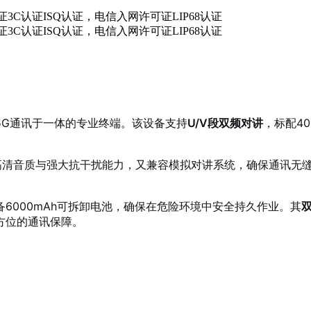
C防爆合格证3C认证ISQ认证，电信入网许可证LIP68认证
C防爆合格证3C认证ISQ认证，电信入网许可证LIP68认证
5G通讯于一体的专业终端。该设备支持
U/V段双频对讲
，标配400
讲的高清音质与强大抗干扰能力，又兼容模拟对讲系统，确保通讯无
备6000mAh可拆卸电池，确保在危险环境中安全持久作业。其
方位的通讯保障。