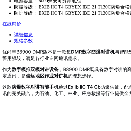
电池容量：
6000毫安可拆卸电池
防爆等级：
EXIB IIC T4 GBYEX IBD 21 T130
防护等级：
EXIB IIC T4 GBYEX IBD 21 T130
在线询价
详细信息
规格参数
优尚丰B8900 DMR版本是一款集
DMR数字防爆对讲机
与智能
警用频段，满足各行业专网通讯需求。
作为
数字模拟双模对讲设备
，B8900 DMR既具备数字对
定通讯，是
偏远地区作业对讲机
的理想选择。
这款
防爆数字对讲智能手机
通过
Ex ib IIC T4 Gb
防爆认证，配
讯的完美融合，为石油、化工、林业、应急救援等行业提供全