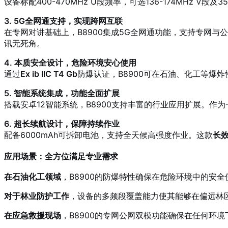
设备标配400-470MHz U段频率，可选136-174MHz V段及
3. 5G全网通支持，实现跨网互联
在专网对讲基础上，B8900集成5G全网通功能，支持专网与
讯无死角。
4. 本质安全设计，危险环境安心使用
通过
Ex ib IIC T4 Gb
防爆认证，B8900可在石油、化工等爆炸
5. 智能系统集成，功能全面扩展
搭载安卓12智能系统，B8900支持丰富的行业应用扩展。作为
6. 超长续航设计，保障持续作业
配备6000mAh可拆卸电池，支持全天候高强度作业。这款
长
应用场景：全方位满足专业需求
在石油化工领域
，B8900的防爆特性确保在危险环境中的安
对于林业防护工作
，设备的多频段覆盖能力使其能够在偏远林
在应急救援现场
，B8900的专网公网双模功能确保在任何环