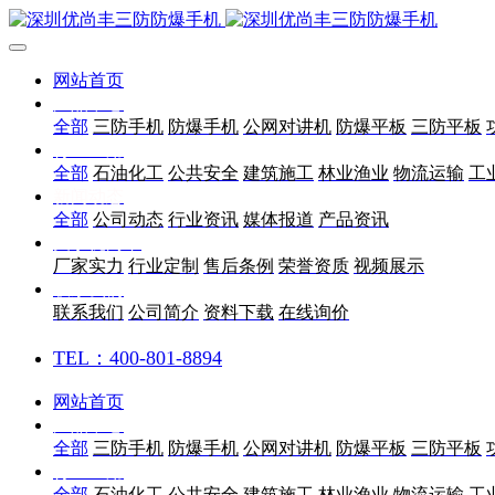
网站首页
产品中心
全部
三防手机
防爆手机
公网对讲机
防爆平板
三防平板
行业应用
全部
石油化工
公共安全
建筑施工
林业渔业
物流运输
工
新闻动态
全部
公司动态
行业资讯
媒体报道
产品资讯
关于优尚丰
厂家实力
行业定制
售后条例
荣誉资质
视频展示
联系我们
联系我们
公司简介
资料下载
在线询价
TEL：400-801-8894
网站首页
产品中心
全部
三防手机
防爆手机
公网对讲机
防爆平板
三防平板
行业应用
全部
石油化工
公共安全
建筑施工
林业渔业
物流运输
工