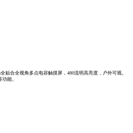
HD+inch全贴合全视角多点电容触摸屏，480流明高亮度，户外可视。
G等功能。