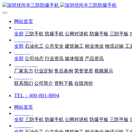
网站首页
产品中心
全部
三防手机
防爆手机
公网对讲机
防爆平板
三防平板
行业应用
全部
石油化工
公共安全
建筑施工
林业渔业
物流运输
工
新闻动态
全部
公司动态
行业资讯
媒体报道
产品资讯
关于优尚丰
厂家实力
行业定制
售后条例
荣誉资质
视频展示
联系我们
联系我们
公司简介
资料下载
在线询价
TEL：400-801-8894
网站首页
产品中心
全部
三防手机
防爆手机
公网对讲机
防爆平板
三防平板
行业应用
全部
石油化工
公共安全
建筑施工
林业渔业
物流运输
工