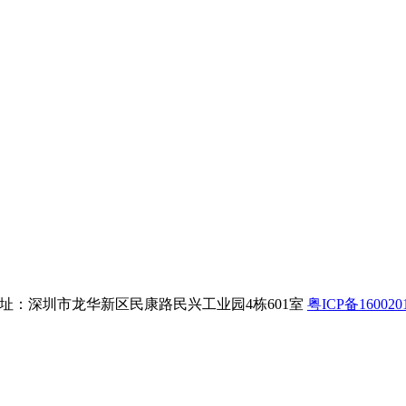
8 公司地址：深圳市龙华新区民康路民兴工业园4栋601室
粤ICP备160020