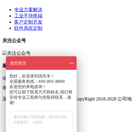
专业方案解决
工业手持终端
客户定制开发
软件系统定制
关注公众号
请您留言
服务热线
您好，欢迎来到优尚丰！
400-801-8894
全国服务热线：400-801-8894
欢迎您的来电咨询！
周一至周五 9：00—18：00
您可以留下联系方式和姓名,我们将
安排专业工程师与您取得联系，谢
深圳市优尚丰通讯设备有限公司 © CopyRight 2018-202
谢!
友情链接 :
三防手机
三防对讲手机
集群对讲终端