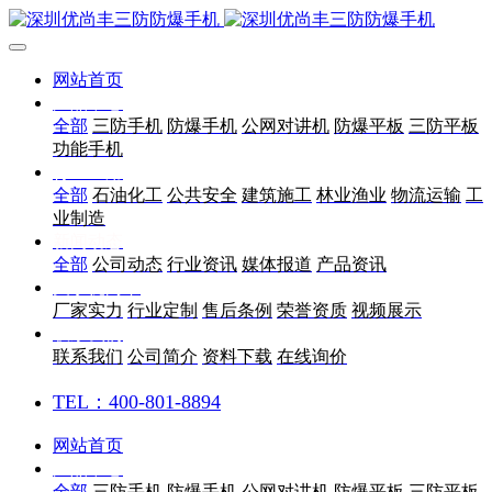
网站首页
产品中心
全部
三防手机
防爆手机
公网对讲机
防爆平板
三防平板
功能手机
行业应用
全部
石油化工
公共安全
建筑施工
林业渔业
物流运输
工
业制造
新闻动态
全部
公司动态
行业资讯
媒体报道
产品资讯
关于优尚丰
厂家实力
行业定制
售后条例
荣誉资质
视频展示
联系我们
联系我们
公司简介
资料下载
在线询价
TEL：400-801-8894
网站首页
产品中心
全部
三防手机
防爆手机
公网对讲机
防爆平板
三防平板