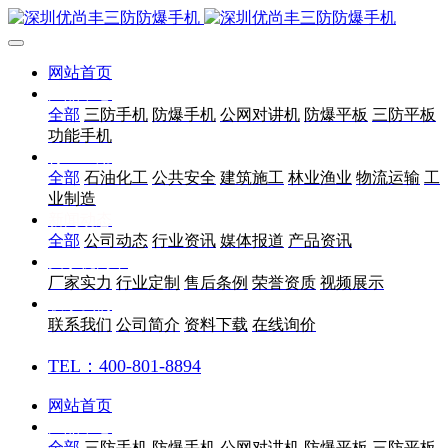
网站首页
产品中心
全部
三防手机
防爆手机
公网对讲机
防爆平板
三防平板
功能手机
行业应用
全部
石油化工
公共安全
建筑施工
林业渔业
物流运输
工
业制造
新闻动态
全部
公司动态
行业资讯
媒体报道
产品资讯
关于优尚丰
厂家实力
行业定制
售后条例
荣誉资质
视频展示
联系我们
联系我们
公司简介
资料下载
在线询价
TEL：400-801-8894
网站首页
产品中心
全部
三防手机
防爆手机
公网对讲机
防爆平板
三防平板