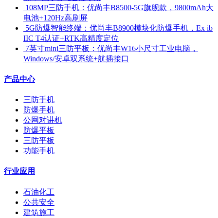
​ 108MP三防手机：优尚丰B8500-5G旗舰款，9800mAh大
电池+120Hz高刷屏
​ 5G防爆智能终端：优尚丰B8900模块化防爆手机，Ex ib
IIC T4认证+RTK高精度定位
​ 7英寸mini三防平板：优尚丰W16小尺寸工业电脑，
Windows/安卓双系统+航插接口
产品中心
三防手机
防爆手机
公网对讲机
防爆平板
三防平板
功能手机
行业应用
石油化工
公共安全
建筑施工