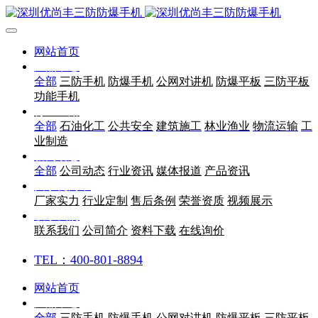
网站首页
产品中心
全部
三防手机
防爆手机
公网对讲机
防爆平板
三防平板
功能手机
行业应用
全部
石油化工
公共安全
建筑施工
林业渔业
物流运输
工
业制造
新闻动态
全部
公司动态
行业资讯
媒体报道
产品资讯
关于优尚丰
厂家实力
行业定制
售后条例
荣誉资质
视频展示
联系我们
联系我们
公司简介
资料下载
在线询价
TEL：400-801-8894
网站首页
产品中心
全部
三防手机
防爆手机
公网对讲机
防爆平板
三防平板