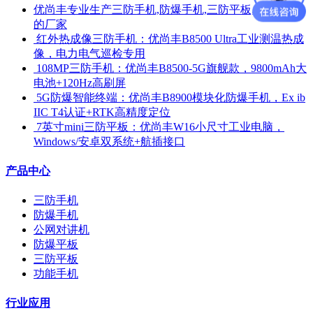
优尚丰专业生产三防手机,防爆手机,三防平板,防爆平板
的厂家
​ 红外热成像三防手机：优尚丰B8500 Ultra工业测温热成
像，电力电气巡检专用
​ 108MP三防手机：优尚丰B8500-5G旗舰款，9800mAh大
电池+120Hz高刷屏
​ 5G防爆智能终端：优尚丰B8900模块化防爆手机，Ex ib
IIC T4认证+RTK高精度定位
​ 7英寸mini三防平板：优尚丰W16小尺寸工业电脑，
Windows/安卓双系统+航插接口
产品中心
三防手机
防爆手机
公网对讲机
防爆平板
三防平板
功能手机
行业应用