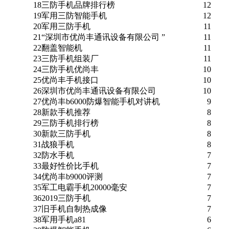
18
三防手机品牌排行榜
12
19
军用三防智能手机
12
20
军用三防手机
11
21
“深圳市优尚丰通讯设备有限公司 ”
11
22
翻盖智能机
11
23
三防手机组装厂
11
24
三防手机优尚丰
10
25
优尚丰手机接口
10
26
深圳市优尚丰通讯设备有限公司
10
27
优尚丰b6000防爆智能手机对讲机
9
28
新款手机推荐
8
29
三防手机排行榜
8
30
新款三防手机
8
31
战狼手机
8
32
防水手机
7
33
最好性价比手机
7
34
优尚丰b9000评测
7
35
军工电霸手机20000毫安
7
36
2019三防手机
7
37
旧手机自制热成像
7
38
军用手机a81
6