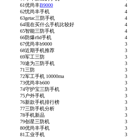
61
优尚丰
B9000
4
62
忧尚丰手机
4
63
getac三防手机
4
64
现在买什么手机比较好
4
65
智能三防手机
4
66
防爆rfid手机
4
67
优尚丰b9000
3
68
近期手机推荐
3
69
军工三防
3
70
途为三防手机
3
71
三防
3
72
军工手机 10000ma
3
73
优尚丰b600
3
74
守护宝三防手机
3
75
户外手机
3
76
新款手机排行榜
3
77
三防手机分析
3
78
手机新品
3
79
创星三防机
3
80
优尚丰手机
3
81
工业手机
3