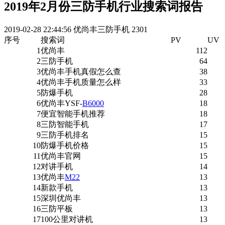
2019年2月份三防手机行业搜索词报告
2019-02-28 22:44:56
优尚丰三防手机
2301
序号
搜索词
PV
UV
1
优尚丰
112
2
三防手机
64
3
优尚丰手机真假怎么查
38
4
优尚丰手机质量怎么样
33
5
防爆手机
28
6
优尚丰YSF-
B6000
18
7
便宜智能手机推荐
18
8
三防智能手机
17
9
三防手机排名
15
10
防爆手机价格
15
11
优尚丰官网
15
12
对讲手机
14
13
优尚丰
M22
13
14
新款手机
13
15
深圳优尚丰
13
16
三防平板
13
17
100公里对讲机
13