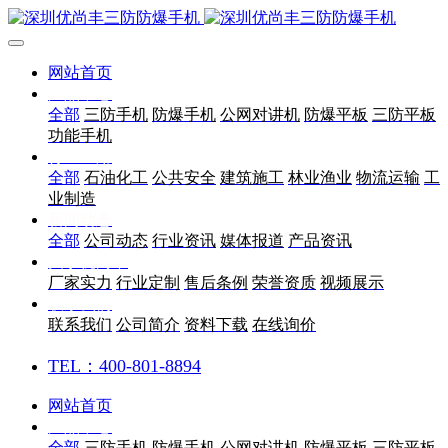
网站首页
产品中心
全部
三防手机
防爆手机
公网对讲机
防爆平板
三防平板
功能手机
行业应用
全部
石油化工
公共安全
建筑施工
林业渔业
物流运输
工
业制造
新闻动态
全部
公司动态
行业资讯
媒体报道
产品资讯
关于优尚丰
厂家实力
行业定制
售后条例
荣誉资质
视频展示
联系我们
联系我们
公司简介
资料下载
在线询价
TEL：400-801-8894
网站首页
产品中心
全部
三防手机
防爆手机
公网对讲机
防爆平板
三防平板