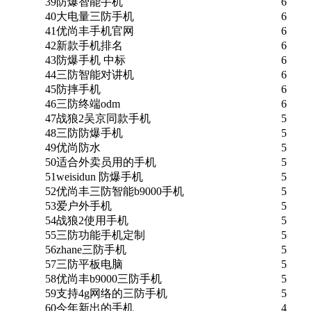
39
防爆智能手机
6
40
大电量三防手机
6
41
优尚丰手机官网
6
42
新款手机排名
6
43
防爆手机 中标
6
44
三防智能对讲机
6
45
防摔手机
6
46
三防终端odm
6
47
战狼2吴京同款手机
5
48
三防防爆手机
5
49
优尚防水
5
50
适合外卖员用的手机
5
51
weisidun 防爆手机
5
52
优尚丰三防智能b9000手机
5
53
爱户外手机
5
54
战狼2使用手机
5
55
三防功能手机定制
5
56
zhane三防手机
5
57
三防平板电脑
5
58
优尚丰b9000三防手机
5
59
支持4g网络的三防手机
5
60
今年新出的手机
4