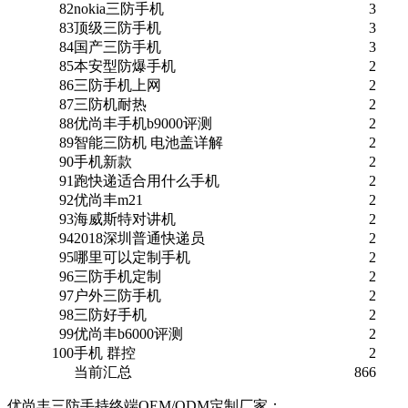
82
nokia三防手机
3
83
顶级三防手机
3
84
国产三防手机
3
85
本安型防爆手机
2
86
三防手机上网
2
87
三防机耐热
2
88
优尚丰手机b9000评测
2
89
智能三防机 电池盖详解
2
90
手机新款
2
91
跑快递适合用什么手机
2
92
优尚丰m21
2
93
海威斯特对讲机
2
94
2018深圳普通快递员
2
95
哪里可以定制手机
2
96
三防手机定制
2
97
户外三防手机
2
98
三防好手机
2
99
优尚丰b6000评测
2
100
手机 群控
2
当前汇总
866
优尚丰三防手持终端OEM/ODM定制厂家：