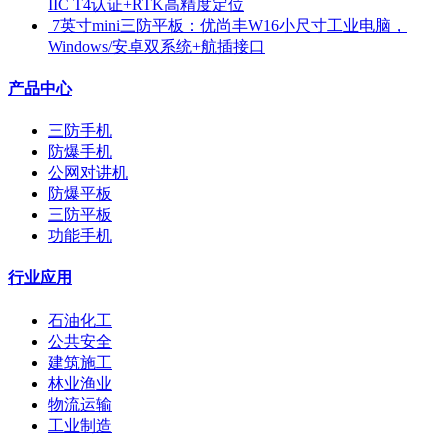
IIC T4认证+RTK高精度定位
​ 7英寸mini三防平板：优尚丰W16小尺寸工业电脑，
Windows/安卓双系统+航插接口
产品中心
三防手机
防爆手机
公网对讲机
防爆平板
三防平板
功能手机
行业应用
石油化工
公共安全
建筑施工
林业渔业
物流运输
工业制造