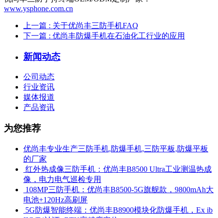
www.ysphone.com.cn
上一篇
: 关于优尚丰三防手机FAQ
下一篇
: 优尚丰防爆手机在石油化工行业的应用
新闻动态
公司动态
行业资讯
媒体报道
产品资讯
为您推荐
优尚丰专业生产三防手机,防爆手机,三防平板,防爆平板
的厂家
​ 红外热成像三防手机：优尚丰B8500 Ultra工业测温热成
像，电力电气巡检专用
​ 108MP三防手机：优尚丰B8500-5G旗舰款，9800mAh大
电池+120Hz高刷屏
​ 5G防爆智能终端：优尚丰B8900模块化防爆手机，Ex ib