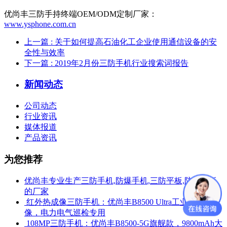
优尚丰三防手持终端OEM/ODM定制厂家：
www.ysphone.com.cn
上一篇
: 关于如何提高石油化工企业使用通信设备的安
全性与效率
下一篇
: 2019年2月份三防手机行业搜索词报告
新闻动态
公司动态
行业资讯
媒体报道
产品资讯
为您推荐
优尚丰专业生产三防手机,防爆手机,三防平板,防爆平板
的厂家
​ 红外热成像三防手机：优尚丰B8500 Ultra工业测温热成
像，电力电气巡检专用
​ 108MP三防手机：优尚丰B8500-5G旗舰款，9800mAh大