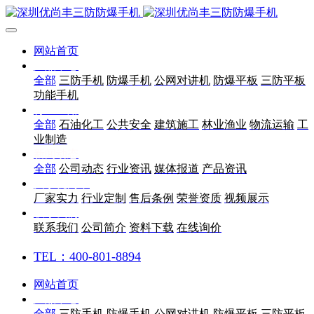
网站首页
产品中心
全部
三防手机
防爆手机
公网对讲机
防爆平板
三防平板
功能手机
行业应用
全部
石油化工
公共安全
建筑施工
林业渔业
物流运输
工
业制造
新闻动态
全部
公司动态
行业资讯
媒体报道
产品资讯
关于优尚丰
厂家实力
行业定制
售后条例
荣誉资质
视频展示
联系我们
联系我们
公司简介
资料下载
在线询价
TEL：400-801-8894
网站首页
产品中心
全部
三防手机
防爆手机
公网对讲机
防爆平板
三防平板