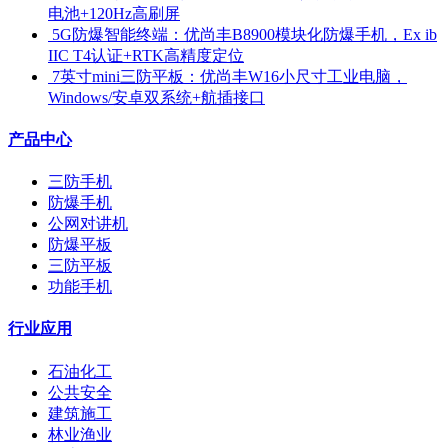
电池+120Hz高刷屏
​ 5G防爆智能终端：优尚丰B8900模块化防爆手机，Ex ib
IIC T4认证+RTK高精度定位
​ 7英寸mini三防平板：优尚丰W16小尺寸工业电脑，
Windows/安卓双系统+航插接口
产品中心
三防手机
防爆手机
公网对讲机
防爆平板
三防平板
功能手机
行业应用
石油化工
公共安全
建筑施工
林业渔业