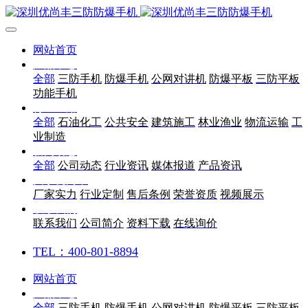
网站首页
产品中心
全部
三防手机
防爆手机
公网对讲机
防爆平板
三防平板
功能手机
行业应用
全部
石油化工
公共安全
建筑施工
林业渔业
物流运输
工
业制造
新闻动态
全部
公司动态
行业资讯
媒体报道
产品资讯
关于优尚丰
厂家实力
行业定制
售后条例
荣誉资质
视频展示
联系我们
联系我们
公司简介
资料下载
在线询价
TEL：400-801-8894
网站首页
产品中心
全部
三防手机
防爆手机
公网对讲机
防爆平板
三防平板