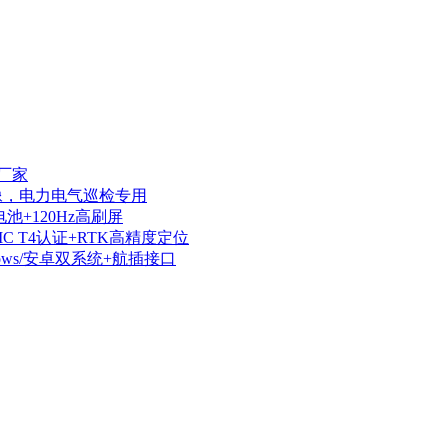
厂家
热成像，电力电气巡检专用
电池+120Hz高刷屏
IIC T4认证+RTK高精度定位
dows/安卓双系统+航插接口