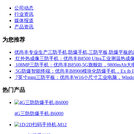
公司动态
行业资讯
媒体报道
产品资讯
为您推荐
优尚丰专业生产三防手机,防爆手机,三防平板,防爆平板的
​ 红外热成像三防手机：优尚丰B8500 Ultra工业测温
​ 108MP三防手机：优尚丰B8500-5G旗舰款，9800mAh大
​ 5G防爆智能终端：优尚丰B8900模块化防爆手机，Ex ib 
​ 7英寸mini三防平板：优尚丰W16小尺寸工业电脑，Win
热门产品
4G三防防爆手机-B6000