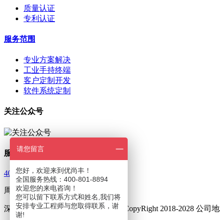
质量认证
专利认证
服务范围
专业方案解决
工业手持终端
客户定制开发
软件系统定制
关注公众号
请您留言
服务热线
您好，欢迎来到优尚丰！
400-801-8894
全国服务热线：400-801-8894
欢迎您的来电咨询！
周一至周五 9：00—18：00
您可以留下联系方式和姓名,我们将
安排专业工程师与您取得联系，谢
深圳市优尚丰通讯设备有限公司 © CopyRight 2018-202
谢!