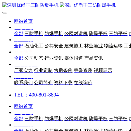
网站首页
产品中心
全部
三防手机
防爆手机
公网对讲机
防爆平板
三防平板
行业应用
全部
石油化工
公共安全
建筑施工
林业渔业
物流运输
工
新闻动态
全部
公司动态
行业资讯
媒体报道
产品资讯
关于优尚丰
厂家实力
行业定制
售后条例
荣誉资质
视频展示
联系我们
联系我们
公司简介
资料下载
在线询价
TEL：400-801-8894
网站首页
产品中心
全部
三防手机
防爆手机
公网对讲机
防爆平板
三防平板
行业应用
全部
石油化工
公共安全
建筑施工
林业渔业
物流运输
工