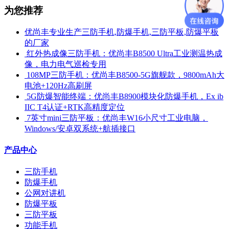
为您推荐
优尚丰专业生产三防手机,防爆手机,三防平板,防爆平板
的厂家
​ 红外热成像三防手机：优尚丰B8500 Ultra工业测温热成
像，电力电气巡检专用
​ 108MP三防手机：优尚丰B8500-5G旗舰款，9800mAh大
电池+120Hz高刷屏
​ 5G防爆智能终端：优尚丰B8900模块化防爆手机，Ex ib
IIC T4认证+RTK高精度定位
​ 7英寸mini三防平板：优尚丰W16小尺寸工业电脑，
Windows/安卓双系统+航插接口
产品中心
三防手机
防爆手机
公网对讲机
防爆平板
三防平板
功能手机