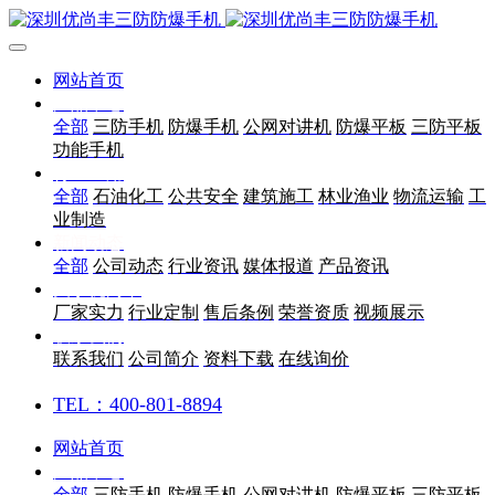
网站首页
产品中心
全部
三防手机
防爆手机
公网对讲机
防爆平板
三防平板
功能手机
行业应用
全部
石油化工
公共安全
建筑施工
林业渔业
物流运输
工
业制造
新闻动态
全部
公司动态
行业资讯
媒体报道
产品资讯
关于优尚丰
厂家实力
行业定制
售后条例
荣誉资质
视频展示
联系我们
联系我们
公司简介
资料下载
在线询价
TEL：400-801-8894
网站首页
产品中心
全部
三防手机
防爆手机
公网对讲机
防爆平板
三防平板