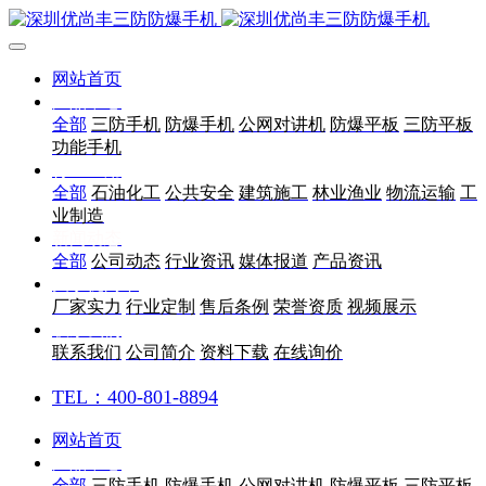
网站首页
产品中心
全部
三防手机
防爆手机
公网对讲机
防爆平板
三防平板
功能手机
行业应用
全部
石油化工
公共安全
建筑施工
林业渔业
物流运输
工
业制造
新闻动态
全部
公司动态
行业资讯
媒体报道
产品资讯
关于优尚丰
厂家实力
行业定制
售后条例
荣誉资质
视频展示
联系我们
联系我们
公司简介
资料下载
在线询价
TEL：400-801-8894
网站首页
产品中心
全部
三防手机
防爆手机
公网对讲机
防爆平板
三防平板