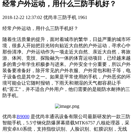
经常户外运动，用什么三防手机好？
2018-12-22 12:37:02
优尚丰三防手机
1961
经常户外运动，用什么三防手机好？
随着生活质量的提升，面对着城市的繁华，日益严重的城市环
境，很多人开始把目光转向贴近大自然的户外运动，寻求心中
那份清净。户外运动作为一项走近大自然、亲近大自然，将旅
游、体闲、竞技、探险融为一体的体育运动项目，已经越来越
多的青少年学生积极参与进来。户外安全十分重要，所以户外
装备要准备好，除开常见的户外衣服、户外背包和鞋子等，电
子设备也是其中之一。如果是平常使用的手机，户外恶劣的环
境可能会让它随时报销，下雨天和潮湿的天气都容易让手
机“罢工”，并不适合户外用户，他们需要的是能防水耐摔的三
防手机。
优尚丰
B9000
是优尚丰通讯设备有限公司最新研发的一款三防
智能手机，5.5寸钢化防爆屏幕搭载MTK6757 八核处理器，采
用安卓8.0系统，支持指纹识别、人脸识别、虹膜识别，无线