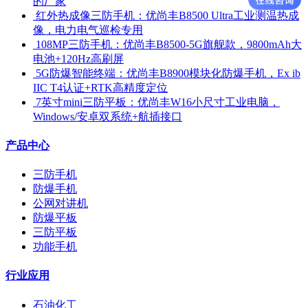
的厂家
​ 红外热成像三防手机：优尚丰B8500 Ultra工业测温热成
像，电力电气巡检专用
​ 108MP三防手机：优尚丰B8500-5G旗舰款，9800mAh大
电池+120Hz高刷屏
​ 5G防爆智能终端：优尚丰B8900模块化防爆手机，Ex ib
IIC T4认证+RTK高精度定位
​ 7英寸mini三防平板：优尚丰W16小尺寸工业电脑，
Windows/安卓双系统+航插接口
产品中心
三防手机
防爆手机
公网对讲机
防爆平板
三防平板
功能手机
行业应用
石油化工