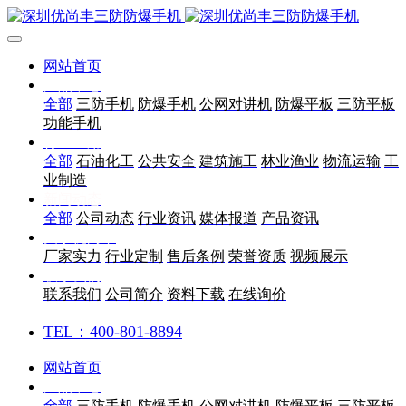
网站首页
产品中心
全部
三防手机
防爆手机
公网对讲机
防爆平板
三防平板
功能手机
行业应用
全部
石油化工
公共安全
建筑施工
林业渔业
物流运输
工
业制造
新闻动态
全部
公司动态
行业资讯
媒体报道
产品资讯
关于优尚丰
厂家实力
行业定制
售后条例
荣誉资质
视频展示
联系我们
联系我们
公司简介
资料下载
在线询价
TEL：400-801-8894
网站首页
产品中心
全部
三防手机
防爆手机
公网对讲机
防爆平板
三防平板