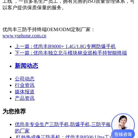
工线 ，一百多名生产员工，拥有完善的ISO质量管理体系，可
以客户提供保质保量的服务。
优尚丰三防手持终端OEM/ODM定制厂家：
www.ysphone.com.cn
上一篇
: 优尚丰B9000+ 1.4G/1.8G专网防爆手机
下一篇
: 优尚丰独立北斗模块林业巡检手持智能终端
新闻动态
公司动态
行业资讯
媒体报道
产品资讯
为您推荐
优尚丰专业生产三防手机,防爆手机,三防平板,防爆平板
的厂家
​ 红外热成像三防手机：优尚丰B8500 Ultra工业测温热成