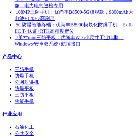
像，电力电气巡检专用
​ 108MP三防手机：优尚丰B8500-5G旗舰款，9800mAh大
电池+120Hz高刷屏
​ 5G防爆智能终端：优尚丰B8900模块化防爆手机，Ex ib
IIC T4认证+RTK高精度定位
​ 7英寸mini三防平板：优尚丰W16小尺寸工业电脑，
Windows/安卓双系统+航插接口
产品中心
三防手机
防爆手机
公网对讲机
防爆平板
三防平板
功能手机
行业应用
石油化工
公共安全