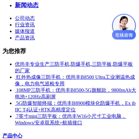
新闻动态
公司动态
行业资讯
媒体报道
产品资讯
为您推荐
优尚丰专业生产三防手机,防爆手机,三防平板,防爆平板
的厂家
​ 红外热成像三防手机：优尚丰B8500 Ultra工业测温热成
像，电力电气巡检专用
​ 108MP三防手机：优尚丰B8500-5G旗舰款，9800mAh大
电池+120Hz高刷屏
​ 5G防爆智能终端：优尚丰B8900模块化防爆手机，Ex ib
IIC T4认证+RTK高精度定位
​ 7英寸mini三防平板：优尚丰W16小尺寸工业电脑，
Windows/安卓双系统+航插接口
产品中心