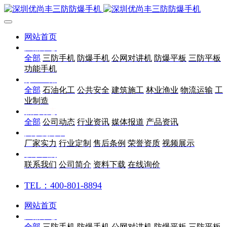
网站首页
产品中心
全部
三防手机
防爆手机
公网对讲机
防爆平板
三防平板
功能手机
行业应用
全部
石油化工
公共安全
建筑施工
林业渔业
物流运输
工
业制造
新闻动态
全部
公司动态
行业资讯
媒体报道
产品资讯
关于优尚丰
厂家实力
行业定制
售后条例
荣誉资质
视频展示
联系我们
联系我们
公司简介
资料下载
在线询价
TEL：400-801-8894
网站首页
产品中心
全部
三防手机
防爆手机
公网对讲机
防爆平板
三防平板