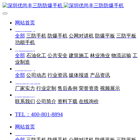
网站首页
产品中心
全部
三防手机
防爆手机
公网对讲机
防爆平板
三防平板
功能手机
行业应用
全部
石油化工
公共安全
建筑施工
林业渔业
物流运输
工
业制造
新闻动态
全部
公司动态
行业资讯
媒体报道
产品资讯
关于优尚丰
厂家实力
行业定制
售后条例
荣誉资质
视频展示
联系我们
联系我们
公司简介
资料下载
在线询价
TEL：400-801-8894
网站首页
产品中心
全部
三防手机
防爆手机
公网对讲机
防爆平板
三防平板