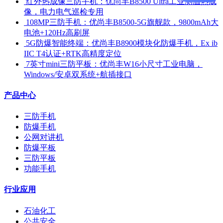
​ 红外热成像三防手机：优尚丰B8500 Ultra工业测温热成
像，电力电气巡检专用
​ 108MP三防手机：优尚丰B8500-5G旗舰款，9800mAh大
电池+120Hz高刷屏
​ 5G防爆智能终端：优尚丰B8900模块化防爆手机，Ex ib
IIC T4认证+RTK高精度定位
​ 7英寸mini三防平板：优尚丰W16小尺寸工业电脑，
Windows/安卓双系统+航插接口
产品中心
三防手机
防爆手机
公网对讲机
防爆平板
三防平板
功能手机
行业应用
石油化工
公共安全