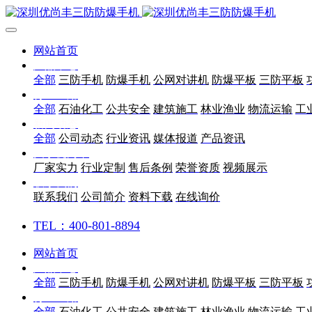
网站首页
产品中心
全部
三防手机
防爆手机
公网对讲机
防爆平板
三防平板
行业应用
全部
石油化工
公共安全
建筑施工
林业渔业
物流运输
工
新闻动态
全部
公司动态
行业资讯
媒体报道
产品资讯
关于优尚丰
厂家实力
行业定制
售后条例
荣誉资质
视频展示
联系我们
联系我们
公司简介
资料下载
在线询价
TEL：400-801-8894
网站首页
产品中心
全部
三防手机
防爆手机
公网对讲机
防爆平板
三防平板
行业应用
全部
石油化工
公共安全
建筑施工
林业渔业
物流运输
工