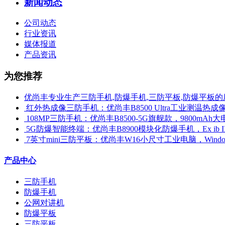
新闻动态
公司动态
行业资讯
媒体报道
产品资讯
为您推荐
优尚丰专业生产三防手机,防爆手机,三防平板,防爆平板的
​ 红外热成像三防手机：优尚丰B8500 Ultra工业测温
​ 108MP三防手机：优尚丰B8500-5G旗舰款，9800mAh大
​ 5G防爆智能终端：优尚丰B8900模块化防爆手机，Ex ib 
​ 7英寸mini三防平板：优尚丰W16小尺寸工业电脑，Win
产品中心
三防手机
防爆手机
公网对讲机
防爆平板
三防平板