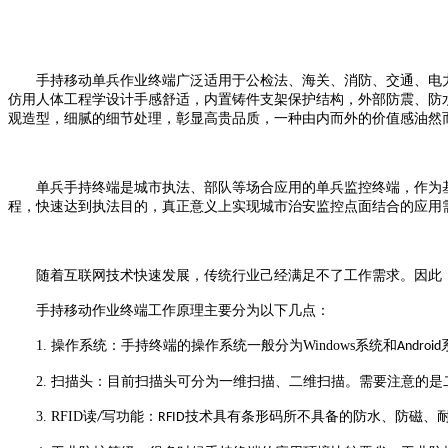
手持
移动单兵作业
终端广泛适用于公检法、海关、消防、交通、电
仿
用
人体工程学设计手感舒适，内置铸件支架保护结构，外部防震、防
观造型，细腻的细节处理，彰显高贵品质，一种由内而外的价值感油然
单兵手持终端是城市执法、部队等场合应用的单兵监控终端，作为
程，快速达到执法目的，真正意义上实现城市治安监控点面结合的应用
随着
互联网技术快速发展，传统行业己经满足不了工作需求。因此
手持移动作业终端工作原理
主要
分为以下几点：
1.
操作系统：手持终端的操作系统一般分为
Windows
系统和
Android
2.
扫描头：目前扫描头可分为一维扫描、二维扫描。需要注意的是
3.
RFID
读
写功能：
技术具有条形码所不具备的防水、防磁、
/
RFID