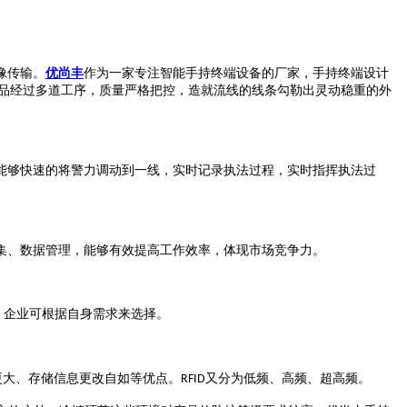
像传输。
优尚丰
作为一家专注智能手持终端设备的厂家，手持终端
设计
品
经
过
多道工序，质量严格把控，造就
流线的线条勾勒出灵动稳重的外
能够快速的将警力调动到一线，实时记录执法过程，实时指挥执法过
集、数据管理，能够有效提高工作效率，体现市场竞争力。
，企业可根据自身需求来选择。
更大、存储信息更改自如等优点。
又分为低频、高频、超高频。
RFID