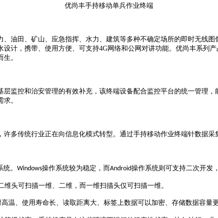
优尚丰
手持
移动单兵作业
终端
力、油田、矿山、应急指挥、水力、建筑等多种不确定场所的即时无线图
水设计，携带、使用方便
、可支持
4G
网络和公网对讲功能
。
优尚丰系列
产
而生。
基层监控和治安管理的有效补充，该终端设备配合监控平台的统一管理，
需求。
，许多传统行业正在向信息化模式转型。通过手持移动作业终端针数据采
系统。
操作系统较为稳定，而
操作系统则可支持二次开发
Windows
Android
二维头可扫描一维、二维，而一维扫描头仅可扫描一维。
耐高温、使用寿命长、读取距离大、标签上数据可以加密、存储数据容量