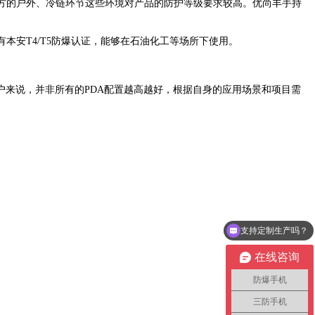
方的户外、冷链环节这些环境对产品的防护等级要求较高。
优尚丰手持
有本安
T4/T5
防爆认证，能够在石油化工等场所下使用。
户来说
，并非所有的
PDA
配置越高越好，根据自身的应用场景和项目需
支持定制生产吗？
在线咨询
防爆手机
三防手机