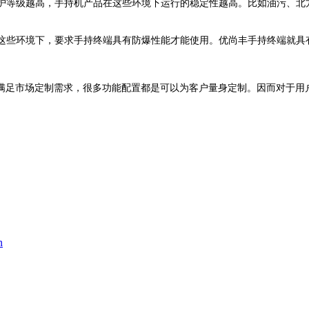
护等级越高，手持机产品在这些环境下运行的稳定性越高。比如油污、北
这些环境下，要求手持终端具有防爆性能才能使用。
优尚丰手持终端就具
满足市场
定制
需求，很多功能配置都是可以
为客户量身
定制。因而对于
用
n