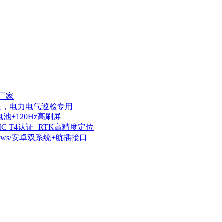
厂家
热成像，电力电气巡检专用
电池+120Hz高刷屏
IIC T4认证+RTK高精度定位
dows/安卓双系统+航插接口