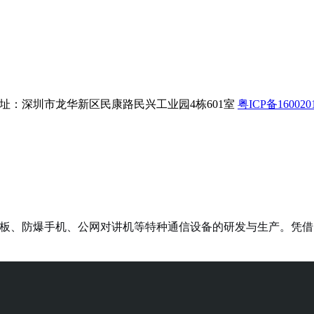
8 公司地址：深圳市龙华新区民康路民兴工业园4栋601室
粤ICP备160020
三防平板、防爆手机、公网对讲机等特种通信设备的研发与生产。