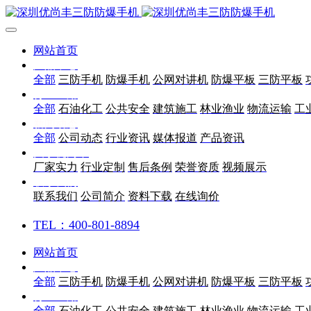
网站首页
产品中心
全部
三防手机
防爆手机
公网对讲机
防爆平板
三防平板
行业应用
全部
石油化工
公共安全
建筑施工
林业渔业
物流运输
工
新闻动态
全部
公司动态
行业资讯
媒体报道
产品资讯
关于优尚丰
厂家实力
行业定制
售后条例
荣誉资质
视频展示
联系我们
联系我们
公司简介
资料下载
在线询价
TEL：400-801-8894
网站首页
产品中心
全部
三防手机
防爆手机
公网对讲机
防爆平板
三防平板
行业应用
全部
石油化工
公共安全
建筑施工
林业渔业
物流运输
工