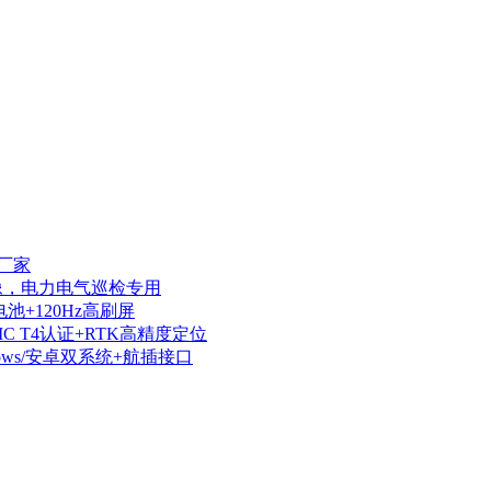
厂家
热成像，电力电气巡检专用
电池+120Hz高刷屏
IIC T4认证+RTK高精度定位
dows/安卓双系统+航插接口