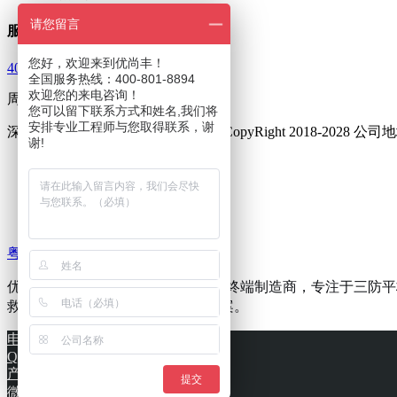
请您留言
服务热线
您好，欢迎来到优尚丰！
400-801-8894
全国服务热线：400-801-8894
欢迎您的来电咨询！
周一至周五 9：00—18：00
您可以留下联系方式和姓名,我们将
安排专业工程师与您取得联系，谢
深圳市优尚丰通讯设备有限公司 © CopyRight 2018-202
谢!
友情链接 :
三防手机
三防对讲手机
集群对讲终端
粤ICP备16002014号
优尚丰(i&YSF)是专业的工业级移动终端制造商，专注于
救援等行业提供可靠的移动解决方案。
电话
QQ
产品
提交
微信