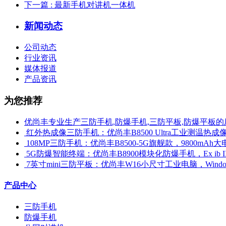
下一篇
: 最新手机对讲机一体机
新闻动态
公司动态
行业资讯
媒体报道
产品资讯
为您推荐
优尚丰专业生产三防手机,防爆手机,三防平板,防爆平板的
​ 红外热成像三防手机：优尚丰B8500 Ultra工业测温
​ 108MP三防手机：优尚丰B8500-5G旗舰款，9800mAh大
​ 5G防爆智能终端：优尚丰B8900模块化防爆手机，Ex ib 
​ 7英寸mini三防平板：优尚丰W16小尺寸工业电脑，Win
产品中心
三防手机
防爆手机