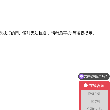
您拨打的用户暂时无法接通， 请稍后再拨”等语音提示。
支持定制生产吗？
在线咨询
防爆手机
三防手机
公网对讲机