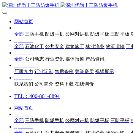
网站首页
产品中心
全部
三防手机
防爆手机
公网对讲机
防爆平板
三防平板
行业应用
全部
石油化工
公共安全
建筑施工
林业渔业
物流运输
工
新闻动态
全部
公司动态
行业资讯
媒体报道
产品资讯
关于优尚丰
厂家实力
行业定制
售后条例
荣誉资质
视频展示
联系我们
联系我们
公司简介
资料下载
在线询价
TEL：400-801-8894
网站首页
产品中心
全部
三防手机
防爆手机
公网对讲机
防爆平板
三防平板
行业应用
全部
石油化工
公共安全
建筑施工
林业渔业
物流运输
工