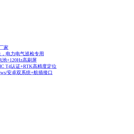
厂家
热成像，电力电气巡检专用
电池+120Hz高刷屏
IIC T4认证+RTK高精度定位
dows/安卓双系统+航插接口