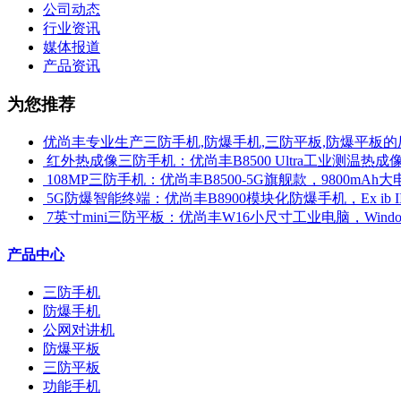
公司动态
行业资讯
媒体报道
产品资讯
为您推荐
优尚丰专业生产三防手机,防爆手机,三防平板,防爆平板的
​ 红外热成像三防手机：优尚丰B8500 Ultra工业测温
​ 108MP三防手机：优尚丰B8500-5G旗舰款，9800mAh大
​ 5G防爆智能终端：优尚丰B8900模块化防爆手机，Ex ib 
​ 7英寸mini三防平板：优尚丰W16小尺寸工业电脑，Win
产品中心
三防手机
防爆手机
公网对讲机
防爆平板
三防平板
功能手机