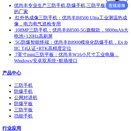
优尚丰专业生产三防手机,防爆手机,三防平板,防爆平板
的厂家
​ 红外热成像三防手机：优尚丰B8500 Ultra工业测温热成
像，电力电气巡检专用
​ 108MP三防手机：优尚丰B8500-5G旗舰款，9800mAh大
电池+120Hz高刷屏
​ 5G防爆智能终端：优尚丰B8900模块化防爆手机，Ex ib
IIC T4认证+RTK高精度定位
​ 7英寸mini三防平板：优尚丰W16小尺寸工业电脑，
Windows/安卓双系统+航插接口
产品中心
三防手机
防爆手机
公网对讲机
防爆平板
三防平板
功能手机
行业应用