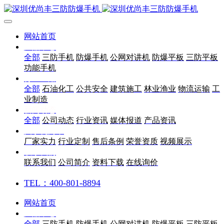
网站首页
产品中心
全部
三防手机
防爆手机
公网对讲机
防爆平板
三防平板
功能手机
行业应用
全部
石油化工
公共安全
建筑施工
林业渔业
物流运输
工
业制造
新闻动态
全部
公司动态
行业资讯
媒体报道
产品资讯
关于优尚丰
厂家实力
行业定制
售后条例
荣誉资质
视频展示
联系我们
联系我们
公司简介
资料下载
在线询价
TEL：400-801-8894
网站首页
产品中心
全部
三防手机
防爆手机
公网对讲机
防爆平板
三防平板