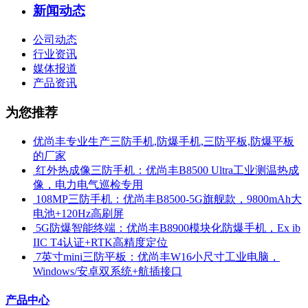
新闻动态
公司动态
行业资讯
媒体报道
产品资讯
为您推荐
优尚丰专业生产三防手机,防爆手机,三防平板,防爆平板
的厂家
​ 红外热成像三防手机：优尚丰B8500 Ultra工业测温热成
像，电力电气巡检专用
​ 108MP三防手机：优尚丰B8500-5G旗舰款，9800mAh大
电池+120Hz高刷屏
​ 5G防爆智能终端：优尚丰B8900模块化防爆手机，Ex ib
IIC T4认证+RTK高精度定位
​ 7英寸mini三防平板：优尚丰W16小尺寸工业电脑，
Windows/安卓双系统+航插接口
产品中心