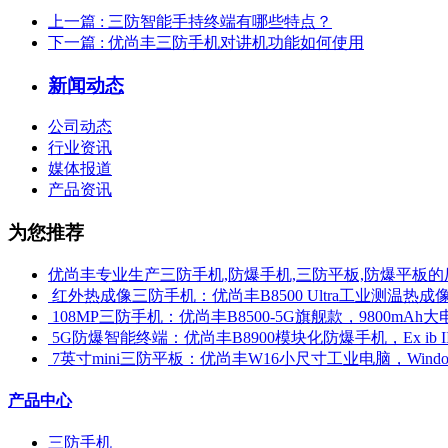
上一篇
: 三防智能手持终端有哪些特点？
下一篇
: 优尚丰三防手机对讲机功能如何使用
新闻动态
公司动态
行业资讯
媒体报道
产品资讯
为您推荐
优尚丰专业生产三防手机,防爆手机,三防平板,防爆平板的
​ 红外热成像三防手机：优尚丰B8500 Ultra工业测温
​ 108MP三防手机：优尚丰B8500-5G旗舰款，9800mAh大
​ 5G防爆智能终端：优尚丰B8900模块化防爆手机，Ex ib 
​ 7英寸mini三防平板：优尚丰W16小尺寸工业电脑，Win
产品中心
三防手机