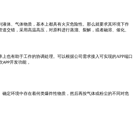
到液体、气体物质，基本上都具有火灾危险性。
那么就要求其环境下作
管道交错，采用高温高压，对原料进行蒸溜、裂解，或者融溶、催化、
率上也有助于工作的协调处理。可以根据公司需求接入可实现的
APP
端口
次
开发功能 。
APP
、确定环境中存在着何类爆炸性物质，然后再按气体或粉尘的不同对危