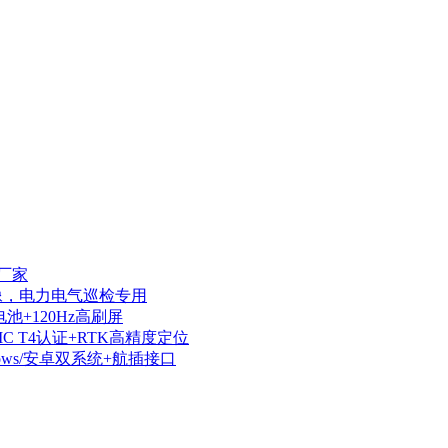
厂家
热成像，电力电气巡检专用
电池+120Hz高刷屏
IIC T4认证+RTK高精度定位
dows/安卓双系统+航插接口