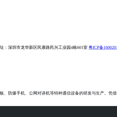
8 公司地址：深圳市龙华新区民康路民兴工业园4栋601室
粤ICP备160020
三防平板、防爆手机、公网对讲机等特种通信设备的研发与生产。