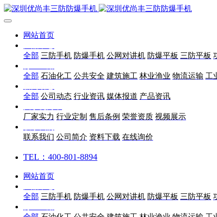
网站首页
产品中心
全部
三防手机
防爆手机
公网对讲机
防爆平板
三防平板
行业应用
全部
石油化工
公共安全
建筑施工
林业渔业
物流运输
工
新闻动态
全部
公司动态
行业资讯
媒体报道
产品资讯
关于优尚丰
厂家实力
行业定制
售后条例
荣誉资质
视频展示
联系我们
联系我们
公司简介
资料下载
在线询价
TEL：400-801-8894
网站首页
产品中心
全部
三防手机
防爆手机
公网对讲机
防爆平板
三防平板
行业应用
全部
石油化工
公共安全
建筑施工
林业渔业
物流运输
工