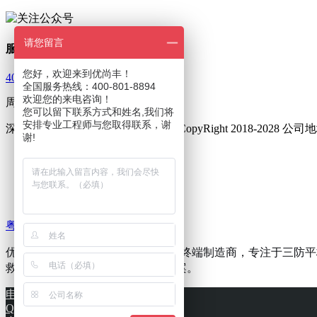
请您留言
服务热线
您好，欢迎来到优尚丰！
400-801-8894
全国服务热线：400-801-8894
欢迎您的来电咨询！
周一至周五 9：00—18：00
您可以留下联系方式和姓名,我们将
安排专业工程师与您取得联系，谢
深圳市优尚丰通讯设备有限公司 © CopyRight 2018-202
谢!
友情链接 :
三防手机
三防对讲手机
集群对讲终端
粤ICP备16002014号
优尚丰(i&YSF)是专业的工业级移动终端制造商，专注于
救援等行业提供可靠的移动解决方案。
电话
QQ