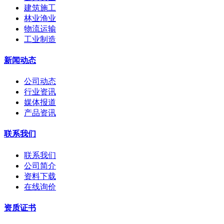
建筑施工
林业渔业
物流运输
工业制造
新闻动态
公司动态
行业资讯
媒体报道
产品资讯
联系我们
联系我们
公司简介
资料下载
在线询价
资质证书