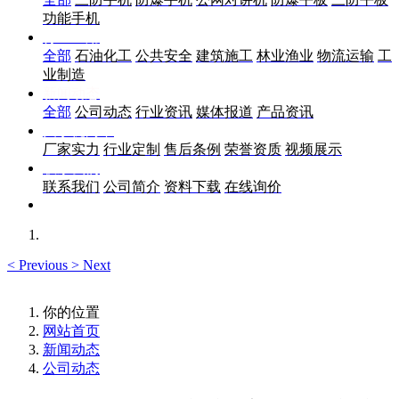
功能手机
行业应用
全部
石油化工
公共安全
建筑施工
林业渔业
物流运输
工
业制造
新闻动态
全部
公司动态
行业资讯
媒体报道
产品资讯
关于优尚丰
厂家实力
行业定制
售后条例
荣誉资质
视频展示
联系我们
联系我们
公司简介
资料下载
在线询价
<
Previous
>
Next
你的位置
网站首页
新闻动态
公司动态