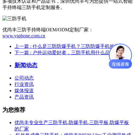
多项技术认证和产品证书，深圳优尚丰可为您提供一站式智能
手持终端三防手机定制服务。
优尚丰三防手持终端OEM/ODM定制厂家：
www.ysphone.com.cn
上一篇
: 什么是三防防爆手机？三防防爆手机的应用
下一篇
: 户外运动爱好者，三防手机用什么品牌好？
新闻动态
公司动态
行业资讯
媒体报道
产品资讯
为您推荐
优尚丰专业生产三防手机,防爆手机,三防平板,防爆平板
的厂家