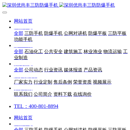
网站首页
产品中心
全部
三防手机
防爆手机
公网对讲机
防爆平板
三防平板
功能手机
行业应用
全部
石油化工
公共安全
建筑施工
林业渔业
物流运输
工
业制造
新闻动态
全部
公司动态
行业资讯
媒体报道
产品资讯
关于优尚丰
厂家实力
行业定制
售后条例
荣誉资质
视频展示
联系我们
联系我们
公司简介
资料下载
在线询价
TEL：400-801-8894
网站首页
产品中心
全部
三防手机
防爆手机
公网对讲机
防爆平板
三防平板