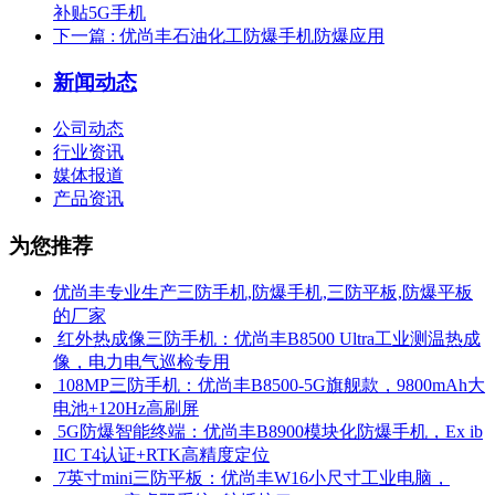
补贴5G手机
下一篇
: 优尚丰石油化工防爆手机防爆应用
新闻动态
公司动态
行业资讯
媒体报道
产品资讯
为您推荐
优尚丰专业生产三防手机,防爆手机,三防平板,防爆平板
的厂家
​ 红外热成像三防手机：优尚丰B8500 Ultra工业测温热成
像，电力电气巡检专用
​ 108MP三防手机：优尚丰B8500-5G旗舰款，9800mAh大
电池+120Hz高刷屏
​ 5G防爆智能终端：优尚丰B8900模块化防爆手机，Ex ib
IIC T4认证+RTK高精度定位
​ 7英寸mini三防平板：优尚丰W16小尺寸工业电脑，