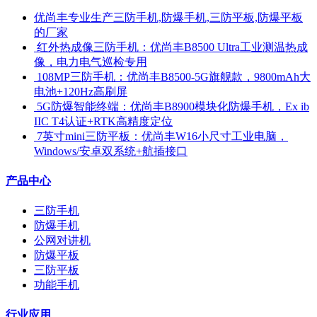
优尚丰专业生产三防手机,防爆手机,三防平板,防爆平板
的厂家
​ 红外热成像三防手机：优尚丰B8500 Ultra工业测温热成
像，电力电气巡检专用
​ 108MP三防手机：优尚丰B8500-5G旗舰款，9800mAh大
电池+120Hz高刷屏
​ 5G防爆智能终端：优尚丰B8900模块化防爆手机，Ex ib
IIC T4认证+RTK高精度定位
​ 7英寸mini三防平板：优尚丰W16小尺寸工业电脑，
Windows/安卓双系统+航插接口
产品中心
三防手机
防爆手机
公网对讲机
防爆平板
三防平板
功能手机
行业应用