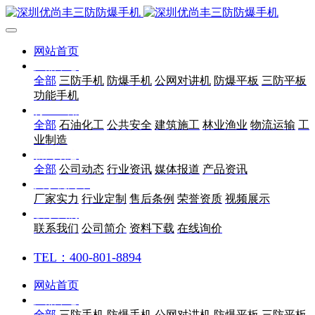
网站首页
产品中心
全部
三防手机
防爆手机
公网对讲机
防爆平板
三防平板
功能手机
行业应用
全部
石油化工
公共安全
建筑施工
林业渔业
物流运输
工
业制造
新闻动态
全部
公司动态
行业资讯
媒体报道
产品资讯
关于优尚丰
厂家实力
行业定制
售后条例
荣誉资质
视频展示
联系我们
联系我们
公司简介
资料下载
在线询价
TEL：400-801-8894
网站首页
产品中心
全部
三防手机
防爆手机
公网对讲机
防爆平板
三防平板