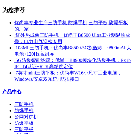
为您推荐
优尚丰专业生产三防手机,防爆手机,三防平板,防爆平板
的厂家
​ 红外热成像三防手机：优尚丰B8500 Ultra工业测温热成
像，电力电气巡检专用
​ 108MP三防手机：优尚丰B8500-5G旗舰款，9800mAh大
电池+120Hz高刷屏
​ 5G防爆智能终端：优尚丰B8900模块化防爆手机，Ex ib
IIC T4认证+RTK高精度定位
​ 7英寸mini三防平板：优尚丰W16小尺寸工业电脑，
Windows/安卓双系统+航插接口
产品中心
三防手机
防爆手机
公网对讲机
防爆平板
三防平板