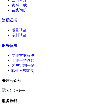
公司简介
资料下载
在线询价
资质证书
质量认证
专利认证
服务范围
专业方案解决
工业手持终端
客户定制开发
软件系统定制
关注公众号
服务热线