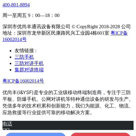
400-801-8894
周一至周五 9：00—18：00
深圳市优尚丰通讯设备有限公司 © CopyRight 2018-2028 公司
地址：深圳市龙华新区民康路民兴工业园4栋601室
粤ICP备
16002014号
友情链接 :
三防手机
三防对讲手机
集群对讲终端
粤ICP备16002014号
优尚丰(i&YSF)是专业的工业级移动终端制造商，专注于三防
平板、防爆手机、公网对讲机等特种通信设备的研发与生产。
凭借多年的技术积累和创新能力，我们为能源、化工、物流、
应急救援等行业提供可靠的移动解决方案。
电话
QQ
产品