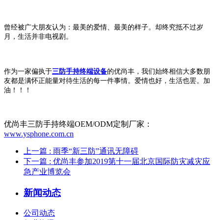
曾经被广大朋友认为：最美的爱情、最美的样子。却终究抵不过岁
月，生活并非电视剧。
作为一家偏执于
三防手持终端设备
的优尚丰，我们始终相信大多数朋
友都是满怀正能量对待生活的每一件事情。爱情也好，生活也罢。加
油！！！
优尚丰三防手持终端OEM/ODM定制厂家：
www.ysphone.com.cn
上一篇
: 雨季“新三防”通讯无障碍
下一篇
: 优尚丰参加2019第十一届北京国际防灾减灾应
急产业博览会
新闻动态
公司动态