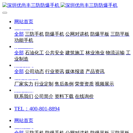
网站首页
产品中心
全部
三防手机
防爆手机
公网对讲机
防爆平板
三防平板
功能手机
行业应用
全部
石油化工
公共安全
建筑施工
林业渔业
物流运输
工
业制造
新闻动态
全部
公司动态
行业资讯
媒体报道
产品资讯
关于优尚丰
厂家实力
行业定制
售后条例
荣誉资质
视频展示
联系我们
联系我们
公司简介
资料下载
在线询价
TEL：400-801-8894
网站首页
产品中心
全部
三防手机
防爆手机
公网对讲机
防爆平板
三防平板