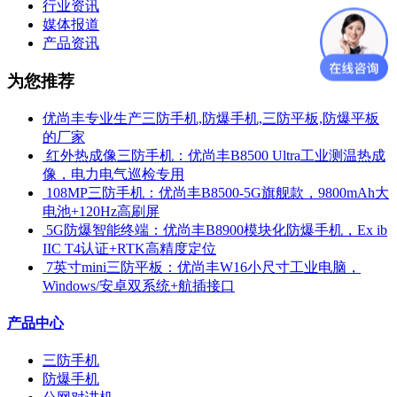
行业资讯
媒体报道
产品资讯
为您推荐
优尚丰专业生产三防手机,防爆手机,三防平板,防爆平板
的厂家
​ 红外热成像三防手机：优尚丰B8500 Ultra工业测温热成
像，电力电气巡检专用
​ 108MP三防手机：优尚丰B8500-5G旗舰款，9800mAh大
电池+120Hz高刷屏
​ 5G防爆智能终端：优尚丰B8900模块化防爆手机，Ex ib
IIC T4认证+RTK高精度定位
​ 7英寸mini三防平板：优尚丰W16小尺寸工业电脑，
Windows/安卓双系统+航插接口
产品中心
三防手机
防爆手机