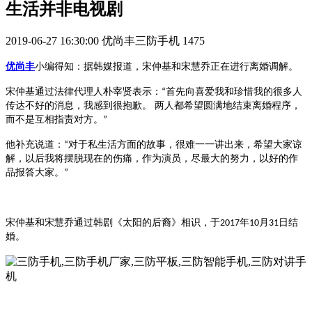
生活并非电视剧
2019-06-27 16:30:00
优尚丰三防手机
1475
优尚丰
小编得知：
据韩媒报道，宋仲基和宋慧乔正在进行离婚调解。
宋仲基通过法律代理人朴宰贤表示：
首先向喜爱我和珍惜我的很多人
“
传达不好的消息，我感到很抱歉。 两人都希望圆满地结束离婚程序，
而不是互相指责对方。
”
他补充说道：
对于私生活方面的故事，很难一一讲出来，希望大家谅
“
解，以后我将摆脱现在的伤痛，作为演员，尽最大的努力，以好的作
品报答大家。
”
宋仲基和宋慧乔通过韩剧《太阳的后裔》相识，于
年
月
日结
2017
10
31
婚。