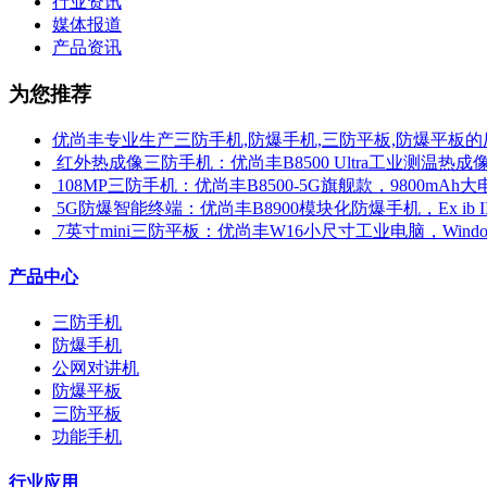
行业资讯
媒体报道
产品资讯
为您推荐
优尚丰专业生产三防手机,防爆手机,三防平板,防爆平板的
​ 红外热成像三防手机：优尚丰B8500 Ultra工业测温
​ 108MP三防手机：优尚丰B8500-5G旗舰款，9800mAh大
​ 5G防爆智能终端：优尚丰B8900模块化防爆手机，Ex ib 
​ 7英寸mini三防平板：优尚丰W16小尺寸工业电脑，Win
产品中心
三防手机
防爆手机
公网对讲机
防爆平板
三防平板
功能手机
行业应用