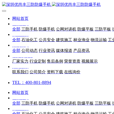
网站首页
产品中心
全部
三防手机
防爆手机
公网对讲机
防爆平板
三防平板
行业应用
全部
石油化工
公共安全
建筑施工
林业渔业
物流运输
工
新闻动态
全部
公司动态
行业资讯
媒体报道
产品资讯
关于优尚丰
厂家实力
行业定制
售后条例
荣誉资质
视频展示
联系我们
联系我们
公司简介
资料下载
在线询价
TEL：400-801-8894
网站首页
产品中心
全部
三防手机
防爆手机
公网对讲机
防爆平板
三防平板
行业应用
全部
石油化工
公共安全
建筑施工
林业渔业
物流运输
工