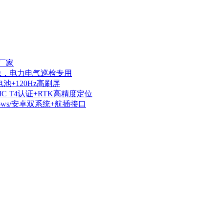
厂家
热成像，电力电气巡检专用
电池+120Hz高刷屏
IIC T4认证+RTK高精度定位
dows/安卓双系统+航插接口