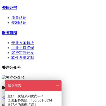
资质证书
质量认证
专利认证
服务范围
专业方案解决
工业手持终端
客户定制开发
软件系统定制
关注公众号
请您留言
服务热线
您好，欢迎来到优尚丰！
400-801-8894
全国服务热线：400-801-8894
欢迎您的来电咨询！
周一至周五 9：00—18：00