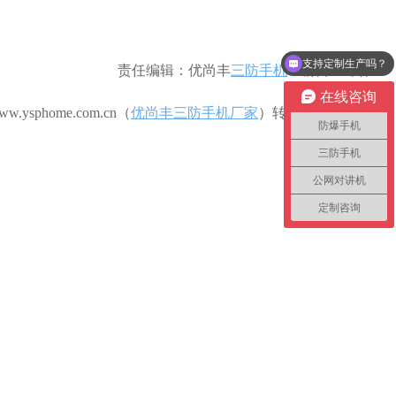
支持定制生产吗？
责任编辑：优尚丰
三防手机
-- 编辑：邹林
在线咨询
w.ysphome.com.cn（
优尚丰三防手机厂家
）
转载请注明出处
防爆手机
三防手机
公网对讲机
定制咨询