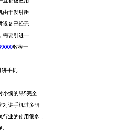
一直都被应用
机由于发射距
讲设备已经无
，需要引进一
B9000
数模一
时小编的果
5
完全
防对讲手机过多研
筑行业的使用很多，
现。