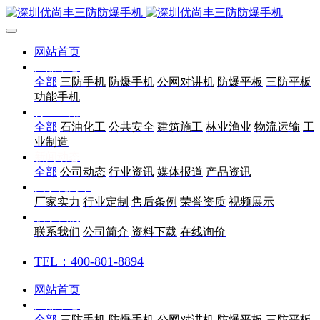
网站首页
产品中心
全部
三防手机
防爆手机
公网对讲机
防爆平板
三防平板
功能手机
行业应用
全部
石油化工
公共安全
建筑施工
林业渔业
物流运输
工
业制造
新闻动态
全部
公司动态
行业资讯
媒体报道
产品资讯
关于优尚丰
厂家实力
行业定制
售后条例
荣誉资质
视频展示
联系我们
联系我们
公司简介
资料下载
在线询价
TEL：400-801-8894
网站首页
产品中心
全部
三防手机
防爆手机
公网对讲机
防爆平板
三防平板