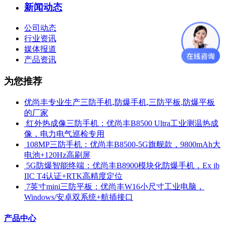
新闻动态
公司动态
行业资讯
媒体报道
产品资讯
为您推荐
优尚丰专业生产三防手机,防爆手机,三防平板,防爆平板
的厂家
​ 红外热成像三防手机：优尚丰B8500 Ultra工业测温热成
像，电力电气巡检专用
​ 108MP三防手机：优尚丰B8500-5G旗舰款，9800mAh大
电池+120Hz高刷屏
​ 5G防爆智能终端：优尚丰B8900模块化防爆手机，Ex ib
IIC T4认证+RTK高精度定位
​ 7英寸mini三防平板：优尚丰W16小尺寸工业电脑，
Windows/安卓双系统+航插接口
产品中心