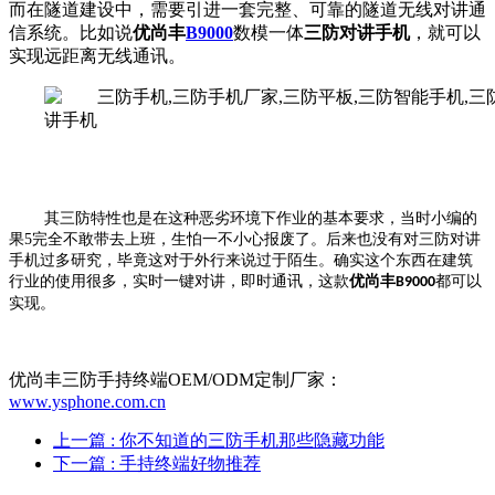
而在隧道建设中，需要引进一套完整、可靠的隧道无线对讲通
信系统。
比如说
优尚丰
B9000
数模一体
三防对讲手机
，就可以
实现远距离无线通讯。
其三防特性也是在这种恶劣环境下作业的基本要求，当时小编的
果
5
完全不敢带去上班，生怕一不小心报废了。后来也没有对三防对讲
手机过多研究，毕竟这对于外行来说过于陌生。确实这个东西在建筑
行业的使用很多，实时一键对讲，即时通讯，这款
优尚丰
都可以
B9000
实现。
优尚丰三防手持终端OEM/ODM定制厂家：
www.ysphone.com.cn
上一篇
: 你不知道的三防手机那些隐藏功能
下一篇
: 手持终端好物推荐