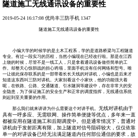
隧道施工无线通讯设备的重要性
2019-05-24 16:17:08
优尚丰三防手机
1347
隧道施工无线通讯设备的重要性
小编大学的时候学的是土木工程系，学的是道路桥梁与工程隧道
专业。有过一段实习的历程，当然小编现在已经改行啦。那是在江西
上饶的时候，尽管不是一线工人，只是拿着通讯设备做些简单的工
作。却整天心惊胆战的担心坍塌，里面手机没有任何网络和型号。唯
一让彼此保存联系的是一部带着长长天线的对讲机，小编也是后来才
知道这东西叫三防对讲机。大家别看这个小家伙，他的功能强大着
呢，在铁路、公路、交通隧道、引水隧洞等建设中，存在非常大的安
全隐患，为了保证施工的安全生产和正常的调度指挥，无线通信系统
则起到至关重要的作用。
无线对讲机由于
那么我们就来讲讲为什么需要这个对讲手机。
具有一呼多应、无需联网、操作简单便捷等优点，多年来一直
都被应用在隧道施工和后期调度中。但是通常情况下，普通对
讲机由于发射距离有限，加上隧道对信号阻碍较大，仅仅依靠
单一的对讲设备已经无法满足隧道内任何部位通信的要求，故