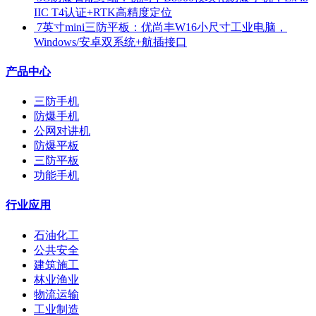
IIC T4认证+RTK高精度定位
​ 7英寸mini三防平板：优尚丰W16小尺寸工业电脑，
Windows/安卓双系统+航插接口
产品中心
三防手机
防爆手机
公网对讲机
防爆平板
三防平板
功能手机
行业应用
石油化工
公共安全
建筑施工
林业渔业
物流运输
工业制造