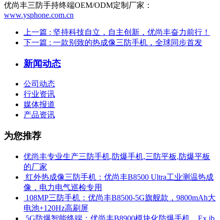
优尚丰三防手持终端OEM/ODM定制厂家：
www.ysphone.com.cn
上一篇
: 坚持科技自立，自主创新，优尚丰奋力前行！
下一篇
: 一款别致的热成像三防手机，全球同步首发
新闻动态
公司动态
行业资讯
媒体报道
产品资讯
为您推荐
优尚丰专业生产三防手机,防爆手机,三防平板,防爆平板
的厂家
​ 红外热成像三防手机：优尚丰B8500 Ultra工业测温热成
像，电力电气巡检专用
​ 108MP三防手机：优尚丰B8500-5G旗舰款，9800mAh大
电池+120Hz高刷屏
​ 5G防爆智能终端：优尚丰B8900模块化防爆手机，Ex ib