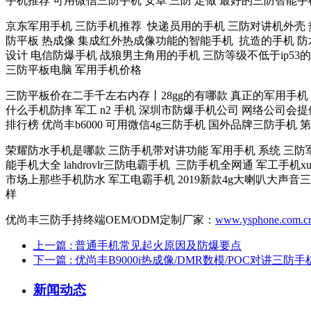
手机推荐 可用微信三防手机 安卓 三防 定做 最好的三防智能
京东军用手机 三防手机推荐 快递员用的手机 三防对讲机外壳 热
防平板 热成像 集成红外热成像功能的智能手机 抗造的手机 防水
设计 电信防爆手机 战狼男主角用的手机 三防等级不低于ip53
三防平板电脑 军用手机价格
三防平板价在二手千左右内存丨28gg的有哪款 真正的军用手机 
什么手机防摔 军工 n2 手机 深圳市防爆手机公司 网络公司会
排行榜 优尚丰b6000 可用微信4g三防手机 国外品牌三防手机 
荣耀防水手机是哪款 三防手机带对讲功能 军用手机 系统 三防军
能手机大全 lahdrovlr三防电霸手机 三防手机全网通 军工手
市场上那些手机防水 军工电霸手机 2019新款4g大喇叭大声音三
样
优尚丰三防手持终端OEM/ODM定制厂家：
www.ysphone.com.c
上一篇
: 普通手机常见起火原因及防爆要点
下一篇
: 优尚丰B9000i热成像/DMR数模/POC对讲三防手
新闻动态