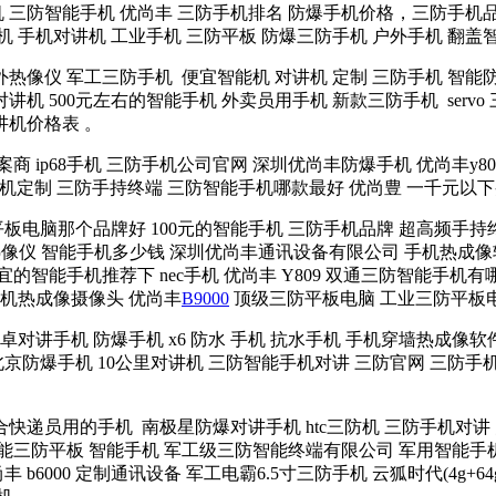
 三防智能手机 优尚丰 三防手机排名 防爆手机价格，三防手机品牌
机 手机对讲机 工业手机 三防平板 防爆三防手机 户外手机 翻盖
红外热像仪 军工三防手机 便宜智能机 对讲机 定制 三防手机 智
对讲机 500元左右的智能手机 外卖员用手机 新款三防手机 servo
讲机价格表 。
商 ip68手机 三防手机公司官网 深圳优尚丰防爆手机 优尚丰y8
防爆手机定制 三防手持终端 三防智能手机哪款最好 优尚豊 一千元
板电脑那个品牌好 100元的智能手机 三防手机品牌 超高频手持
热像仪 智能手机多少钱 深圳优尚丰通讯设备有限公司 手机热成像软
很便宜的智能手机推荐下 nec手机 优尚丰 Y809 双通三防智能手
手机热成像摄像头 优尚丰
B9000
顶级三防平板电脑 工业三防平板
卓对讲手机 防爆手机 x6 防水 手机 抗水手机 手机穿墙热成像
京防爆手机 10公里对讲机 三防智能手机对讲 三防官网 三防手机哪
递员用的手机 南极星防爆对讲手机 htc三防机 三防手机对讲 防
能三防平板 智能手机 军工级三防智能终端有限公司 军用智能手
6000 定制通讯设备 军工电霸6.5寸三防手机 云狐时代(4g+6