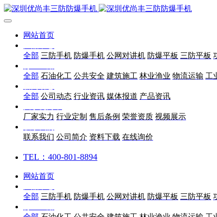
网站首页
产品中心
全部
三防手机
防爆手机
公网对讲机
防爆平板
三防平板
行业应用
全部
石油化工
公共安全
建筑施工
林业渔业
物流运输
工
新闻动态
全部
公司动态
行业资讯
媒体报道
产品资讯
关于优尚丰
厂家实力
行业定制
售后条例
荣誉资质
视频展示
联系我们
联系我们
公司简介
资料下载
在线询价
TEL：400-801-8894
网站首页
产品中心
全部
三防手机
防爆手机
公网对讲机
防爆平板
三防平板
行业应用
全部
石油化工
公共安全
建筑施工
林业渔业
物流运输
工