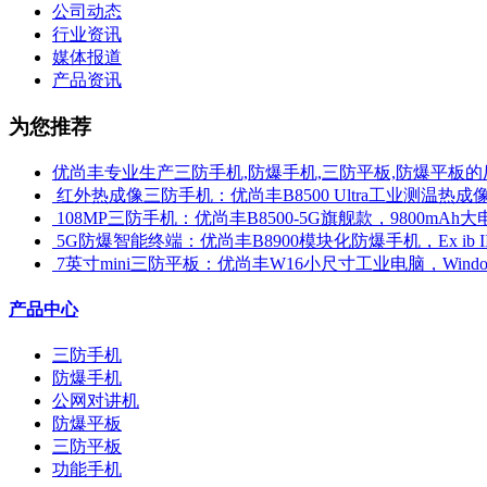
公司动态
行业资讯
媒体报道
产品资讯
为您推荐
优尚丰专业生产三防手机,防爆手机,三防平板,防爆平板的
​ 红外热成像三防手机：优尚丰B8500 Ultra工业测温
​ 108MP三防手机：优尚丰B8500-5G旗舰款，9800mAh大
​ 5G防爆智能终端：优尚丰B8900模块化防爆手机，Ex ib 
​ 7英寸mini三防平板：优尚丰W16小尺寸工业电脑，Win
产品中心
三防手机
防爆手机
公网对讲机
防爆平板
三防平板
功能手机