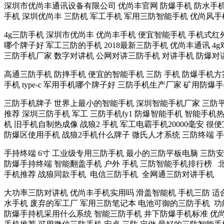
深圳市优尚丰通讯设备有限公司 优尚丰官网 防爆手机 防水手机
手机 深圳优尚丰 三防机 军工手机 军用三防智能手机 优尚风手
4g三防手机 深圳市优尚丰 优尚丰手机 便宜智能手机 手机式
哪个牌子好 军工三防的手机 2018最新三防手机 优尚丰通讯 4g
三防手机厂家 数字对讲机 公网对讲三防手机 对讲手机 防爆对
高通三防手机 防摔手机 便宜的智能手机 三防 手机 防爆手机方案
手机 type-c 军用手机哪个牌子好 三防手机生产厂家 矿用
三防手机牌子 世界上最小的智能手机 深圳智能手机厂家 三防平
推荐 深圳三防手机 军工 三防手机fy1 防爆智能手机 智能手机
机 旧手机自制热成像 战狼2 手机 军工电霸手机20000毫安 
防爆区使用手机 战狼2手机什么牌子 微氏人才系统 三防终端 
手持终端 6寸 工业级专用三防手机 最小的三防平板电脑 三防安
防爆手持终端 智能翻盖手机 户外 手机 三防智能手机排行榜 北
手机推荐 战狼同款手机 电信三防手机 全网通三防对讲手机
大功率三防对讲机 优尚丰手机实用吗 滑盖智能机 手机三防 适合快
水手机 废弃的军工厂 军用三防笔记本 电池可御的三防手机 功
防爆手持机采用什么系统 智能三防手机 井下防爆手机标准 优尚丰 b