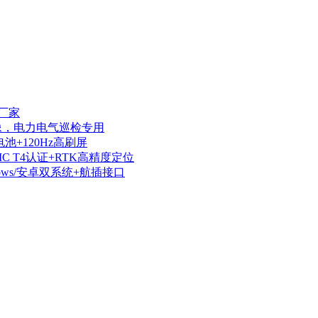
厂家
热成像，电力电气巡检专用
电池+120Hz高刷屏
IIC T4认证+RTK高精度定位
dows/安卓双系统+航插接口