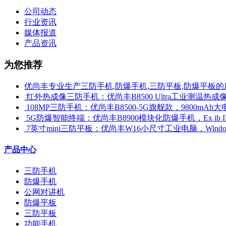
公司动态
行业资讯
媒体报道
产品资讯
为您推荐
优尚丰专业生产三防手机,防爆手机,三防平板,防爆平板的
​ 红外热成像三防手机：优尚丰B8500 Ultra工业测温
​ 108MP三防手机：优尚丰B8500-5G旗舰款，9800mAh大
​ 5G防爆智能终端：优尚丰B8900模块化防爆手机，Ex ib 
​ 7英寸mini三防平板：优尚丰W16小尺寸工业电脑，Win
产品中心
三防手机
防爆手机
公网对讲机
防爆平板
三防平板
功能手机