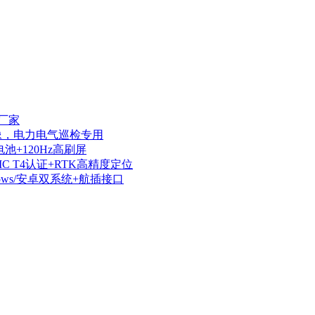
厂家
热成像，电力电气巡检专用
电池+120Hz高刷屏
IIC T4认证+RTK高精度定位
dows/安卓双系统+航插接口