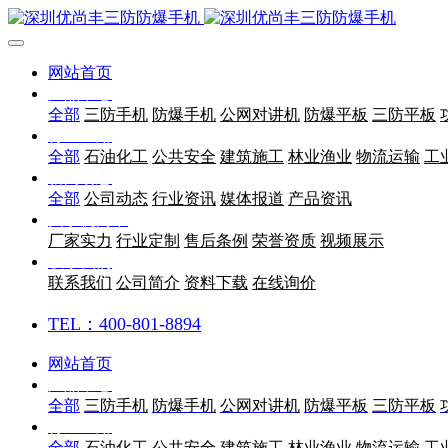
网站首页
产品中心
全部
三防手机
防爆手机
公网对讲机
防爆平板
三防平板
行业应用
全部
石油化工
公共安全
建筑施工
林业渔业
物流运输
工
新闻动态
全部
公司动态
行业资讯
媒体报道
产品资讯
关于优尚丰
厂家实力
行业定制
售后条例
荣誉资质
视频展示
联系我们
联系我们
公司简介
资料下载
在线询价
TEL：400-801-8894
网站首页
产品中心
全部
三防手机
防爆手机
公网对讲机
防爆平板
三防平板
行业应用
全部
石油化工
公共安全
建筑施工
林业渔业
物流运输
工