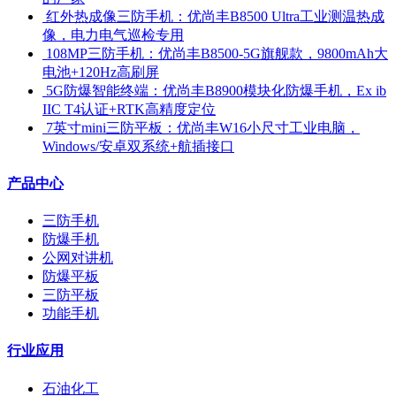
​ 红外热成像三防手机：优尚丰B8500 Ultra工业测温热成
像，电力电气巡检专用
​ 108MP三防手机：优尚丰B8500-5G旗舰款，9800mAh大
电池+120Hz高刷屏
​ 5G防爆智能终端：优尚丰B8900模块化防爆手机，Ex ib
IIC T4认证+RTK高精度定位
​ 7英寸mini三防平板：优尚丰W16小尺寸工业电脑，
Windows/安卓双系统+航插接口
产品中心
三防手机
防爆手机
公网对讲机
防爆平板
三防平板
功能手机
行业应用
石油化工