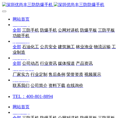
网站首页
产品中心
全部
三防手机
防爆手机
公网对讲机
防爆平板
三防平板
功能手机
行业应用
全部
石油化工
公共安全
建筑施工
林业渔业
物流运输
工
业制造
新闻动态
全部
公司动态
行业资讯
媒体报道
产品资讯
关于优尚丰
厂家实力
行业定制
售后条例
荣誉资质
视频展示
联系我们
联系我们
公司简介
资料下载
在线询价
TEL：400-801-8894
网站首页
产品中心
全部
三防手机
防爆手机
公网对讲机
防爆平板
三防平板