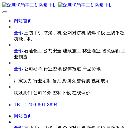
网站首页
产品中心
全部
三防手机
防爆手机
公网对讲机
防爆平板
三防平板
功能手机
行业应用
全部
石油化工
公共安全
建筑施工
林业渔业
物流运输
工
业制造
新闻动态
全部
公司动态
行业资讯
媒体报道
产品资讯
关于优尚丰
厂家实力
行业定制
售后条例
荣誉资质
视频展示
联系我们
联系我们
公司简介
资料下载
在线询价
TEL：400-801-8894
网站首页
产品中心
全部
三防手机
防爆手机
公网对讲机
防爆平板
三防平板