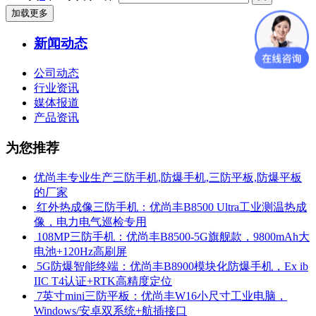
加载更多
新闻动态
公司动态
行业资讯
媒体报道
产品资讯
为您推荐
优尚丰专业生产三防手机,防爆手机,三防平板,防爆平板
的厂家
​ 红外热成像三防手机：优尚丰B8500 Ultra工业测温热成
像，电力电气巡检专用
​ 108MP三防手机：优尚丰B8500-5G旗舰款，9800mAh大
电池+120Hz高刷屏
​ 5G防爆智能终端：优尚丰B8900模块化防爆手机，Ex ib
IIC T4认证+RTK高精度定位
​ 7英寸mini三防平板：优尚丰W16小尺寸工业电脑，
Windows/安卓双系统+航插接口