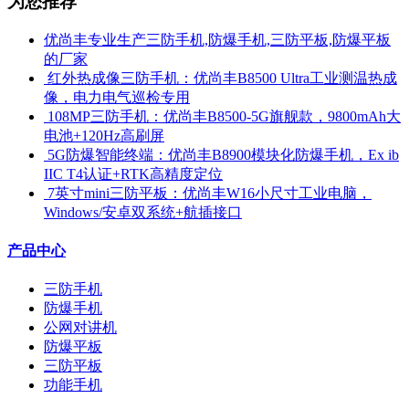
为您推荐
优尚丰专业生产三防手机,防爆手机,三防平板,防爆平板
的厂家
​ 红外热成像三防手机：优尚丰B8500 Ultra工业测温热成
像，电力电气巡检专用
​ 108MP三防手机：优尚丰B8500-5G旗舰款，9800mAh大
电池+120Hz高刷屏
​ 5G防爆智能终端：优尚丰B8900模块化防爆手机，Ex ib
IIC T4认证+RTK高精度定位
​ 7英寸mini三防平板：优尚丰W16小尺寸工业电脑，
Windows/安卓双系统+航插接口
产品中心
三防手机
防爆手机
公网对讲机
防爆平板
三防平板
功能手机