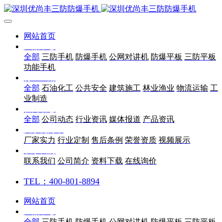
网站首页
产品中心
全部
三防手机
防爆手机
公网对讲机
防爆平板
三防平板
功能手机
行业应用
全部
石油化工
公共安全
建筑施工
林业渔业
物流运输
工
业制造
新闻动态
全部
公司动态
行业资讯
媒体报道
产品资讯
关于优尚丰
厂家实力
行业定制
售后条例
荣誉资质
视频展示
联系我们
联系我们
公司简介
资料下载
在线询价
TEL：400-801-8894
网站首页
产品中心
全部
三防手机
防爆手机
公网对讲机
防爆平板
三防平板