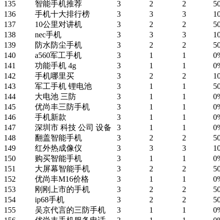
135
智能手机推荐
3
2
2
5
136
手机十大排行榜
3
3
3
1
137
10公里对讲机
3
2
2
5
138
nec手机
3
3
3
1
139
防水防尘手机
3
2
2
5
140
a560军工手机
3
1
1
0
141
功能手机 4g
3
1
1
0
142
手机哪里买
3
2
2
1
143
军工手机 锂电池
3
1
1
5
144
大电池 三防
3
1
1
0
145
优尚丰三防手机
3
1
1
0
146
手机新款
3
1
1
0
147
深圳市 科技 公司 设备
3
1
1
0
148
翻盖智能手机
3
2
2
5
149
红外热成像仪
3
3
3
1
150
购买智能手机
3
1
1
0
151
大屏幕智能手机
3
2
2
5
152
优尚丰M16价格
3
1
1
0
153
刚刚上市的手机
3
2
2
5
154
ip68手机
3
2
2
5
155
吴京代言的三防手机
3
1
1
0