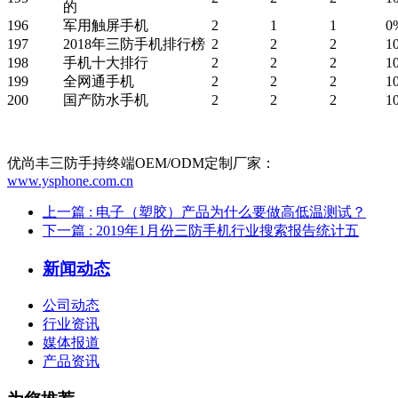
的
196
军用触屏手机
2
1
1
0
197
2018年三防手机排行榜
2
2
2
1
198
手机十大排行
2
2
2
1
199
全网通手机
2
2
2
1
200
国产防水手机
2
2
2
1
优尚丰三防手持终端OEM/ODM定制厂家：
www.ysphone.com.cn
上一篇
: 电子（塑胶）产品为什么要做高低温测试？
下一篇
: 2019年1月份三防手机行业搜索报告统计五
新闻动态
公司动态
行业资讯
媒体报道
产品资讯