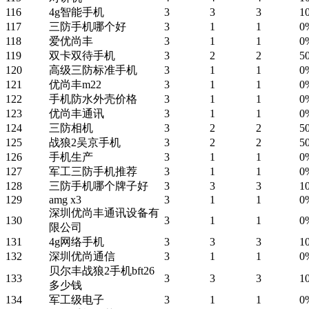
116
4g智能手机
3
3
3
1
117
三防手机哪个好
3
1
1
0
118
爱优尚丰
3
1
1
0
119
双卡双待手机
3
2
2
5
120
高级三防标准手机
3
1
1
0
121
优尚丰m22
3
1
1
0
122
手机防水外壳价格
3
1
1
0
123
优尚丰通讯
3
1
1
0
124
三防相机
3
2
2
5
125
战狼2吴京手机
3
2
2
5
126
手机生产
3
1
1
0
127
军工三防手机推荐
3
1
1
0
128
三防手机哪个牌子好
3
3
3
1
129
amg x3
3
1
1
0
深圳优尚丰通讯设备有
130
3
1
1
0
限公司
131
4g网络手机
3
3
3
1
132
深圳优尚通信
3
1
1
0
贝尔丰战狼2手机bft26
133
3
3
3
1
多少钱
134
军工级电子
3
1
1
0