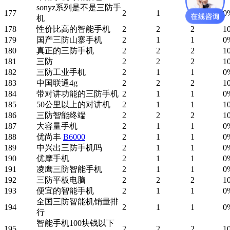
sonyz系列是不是三防手
177
2
1
1
0
机
178
性价比高的智能手机
2
2
2
1
179
国产三防山寨手机
2
1
1
0
180
真正的三防手机
2
2
2
1
181
三防
2
2
2
1
182
三防工业手机
2
1
1
0
183
中国联通4g
2
2
2
1
184
带对讲功能的三防手机
2
1
1
0
185
50公里以上的对讲机
2
1
1
1
186
三防智能终端
2
2
2
1
187
大容量手机
2
1
1
0
188
优尚丰
B6000
2
1
1
0
189
中兴出三防手机吗
2
1
1
0
190
优摩手机
2
1
1
0
191
凌鹰三防智能手机
2
1
1
0
192
三防平板电脑
2
2
2
1
193
便宜的智能手机
2
1
1
0
全国三防智能机销量排
194
2
1
1
0
行
智能手机100块钱以下
195
2
2
2
1