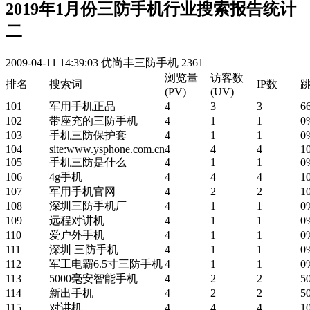
2019年1月份三防手机行业搜索报告统计
二
2009-04-11 14:39:03
优尚丰三防手机
2361
浏览量
访客数
排名
搜索词
IP数
(PV)
(UV)
101
军用手机正品
4
3
3
6
102
带座充的三防手机
4
1
1
0
103
手机三防保护套
4
1
1
0
104
site:www.ysphone.com.cn
4
4
4
1
105
手机三防是什么
4
1
1
0
106
4g手机
4
4
4
1
107
军用手机官网
4
2
2
1
108
深圳三防手机厂
4
1
1
0
109
远程对讲机
4
1
1
0
110
爱户外手机
4
1
1
0
111
深圳 三防手机
4
1
1
0
112
军工电霸6.5寸三防手机
4
1
1
0
113
5000毫安智能手机
4
2
2
5
114
新出手机
4
2
2
5
115
对讲机
4
4
4
1