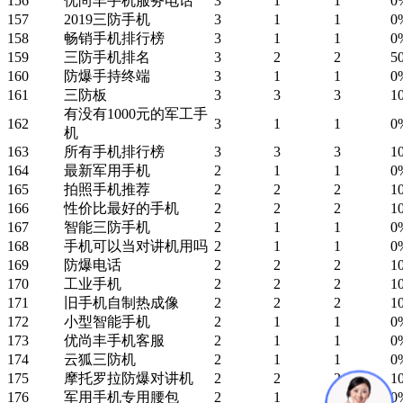
156
优尚丰手机服务电话
3
1
1
0
157
2019三防手机
3
1
1
0
158
畅销手机排行榜
3
1
1
0
159
三防手机排名
3
2
2
5
160
防爆手持终端
3
1
1
0
161
三防板
3
3
3
1
有没有1000元的军工手
162
3
1
1
0
机
163
所有手机排行榜
3
3
3
1
164
最新军用手机
2
1
1
0
165
拍照手机推荐
2
2
2
1
166
性价比最好的手机
2
2
2
1
167
智能三防手机
2
1
1
0
168
手机可以当对讲机用吗
2
1
1
0
169
防爆电话
2
2
2
1
170
工业手机
2
2
2
1
171
旧手机自制热成像
2
2
2
1
172
小型智能手机
2
1
1
0
173
优尚丰手机客服
2
1
1
0
174
云狐三防机
2
1
1
0
175
摩托罗拉防爆对讲机
2
2
2
1
176
军用手机专用腰包
2
1
1
0